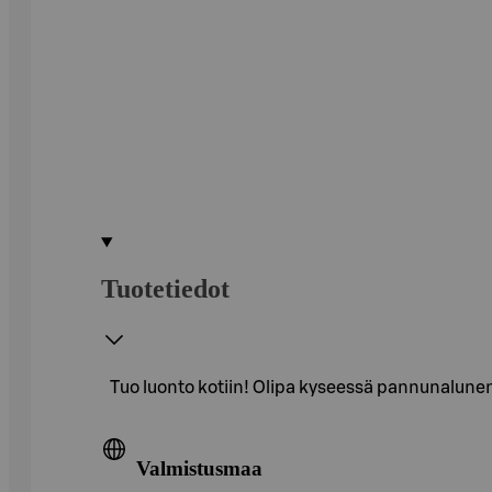
Tuotetiedot
Tuo luonto kotiin! Olipa kyseessä pannunalunen t
Valmistusmaa