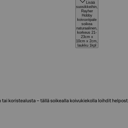
Lisää
suosikkeihin,
Rayher
Hobby
koivuviipale
soikea
naturaalinen,
korkeus 21-
23cm x
10cm x 2cm,
laukku 1kpl
ai koristealusta – tällä soikealla koivukiekolla loihdit help