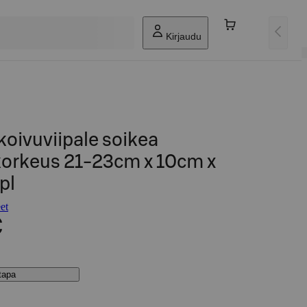
Kirjaudu
oivuviipale soikea
korkeus 21-23cm x 10cm x
pl
et
€
stapa