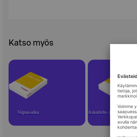
Katso myös
Vapaa-aika
Askartelu- ja toimistotarv