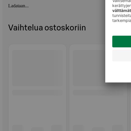
Ladataan...
Vaihtelua ostoskoriin
Ohita listaus