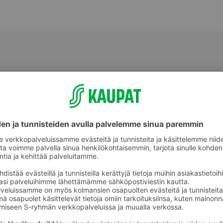
ikkeet
Askartelutarvikkeet