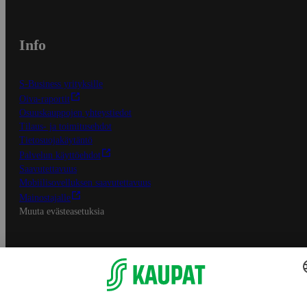
Info
S-Business yrityksille
Oiva-raportit
Osuuskauppojen yhteystiedot
Tilaus- ja toimitusehdot
Tietosuojakäytäntö
Palvelun käyttöehdot
Saavutettavuus
Mobiilisovelluksen saavutettavuus
Mainostajalle
Muuta evästeasetuksia
S-ryhmän palvelut
S-ryhmä