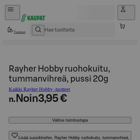
Hyppää sisältöön
Tuotteet
Rayher Hobby ruohokuitu,
tummanvihreä, pussi 20g
Kaikki Rayher Hobby -tuotteet
Noin
3,95 €
n.
Valitse toimitustapa
Lisää suosikkeihin, Rayher Hobby ruohokuitu, tummanvihreä,