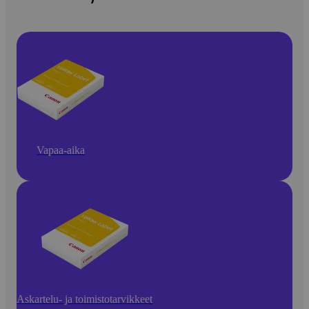
Vapaa-aika
Askartelu- ja toimistotarvikkeet