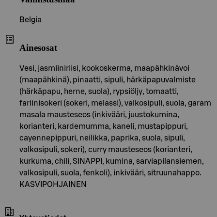
Belgia
Ainesosat
Vesi, jasmiiniriisi, kookoskerma, maapähkinävoi
(maapähkinä), pinaatti, sipuli, härkäpapuvalmiste
(härkäpapu, herne, suola), rypsiöljy, tomaatti,
fariinisokeri (sokeri, melassi), valkosipuli, suola, garam
masala mausteseos (inkivääri, juustokumina,
korianteri, kardemumma, kaneli, mustapippuri,
cayennepippuri, neilikka, paprika, suola, sipuli,
valkosipuli, sokeri), curry mausteseos (korianteri,
kurkuma, chili, SINAPPI, kumina, sarviapilansiemen,
valkosipuli, suola, fenkoli), inkivääri, sitruunahappo.
KASVIPOHJAINEN