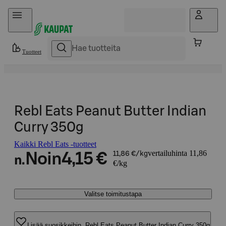
Hyppää sisältöön
Tuotteet
Rebl Eats Peanut Butter Indian
Curry 350g
Kaikki Rebl Eats -tuotteet
vertailuhinta 11,86
Noin
4,15 €
11,86 €/kg
n.
€/kg
Valitse toimitustapa
Lisää suosikkeihin, Rebl Eats Peanut Butter Indian Curry 350g