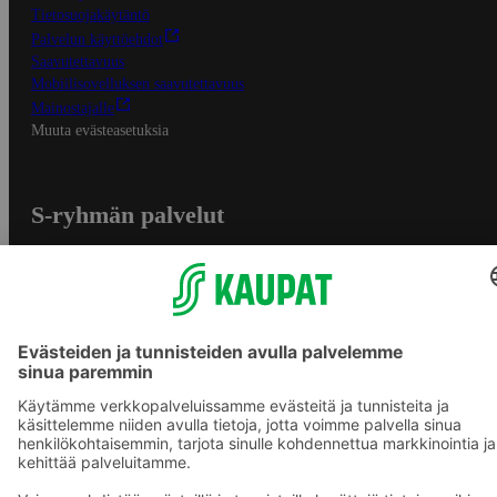
Tietosuojakäytäntö
Palvelun käyttöehdot
Saavutettavuus
Mobiilisovelluksen saavutettavuus
Mainostajalle
Muuta evästeasetuksia
S-ryhmän palvelut
S-ryhmä
Asiakasomistajuus
Yhteishyvä Ruoka -sovellus
S-ostoslista -sovellus
Prisma.fi
Sokos.fi
S-Pankki
Yhteishyvä
Sokos Hotels