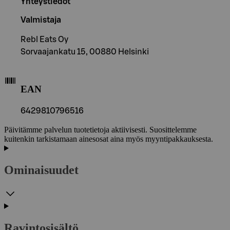
Yhteystiedot
Valmistaja
Rebl Eats Oy
Sorvaajankatu 15, 00880 Helsinki
EAN
6429810796516
Päivitämme palvelun tuotetietoja aktiivisesti. Suosittelemme
kuitenkin tarkistamaan ainesosat aina myös myyntipakkauksesta.
Ominaisuudet
Ravintosisältö