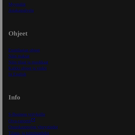
Myymälät
Asiakaspalvelu
Ohjeet
Ensitilaajan ohjeet
Näin maksat
Näin tilaat ja muokkaat
Kaikki ohjeet ja vinkit
In English
Info
S-Business yrityksille
Oiva-raportit
Osuuskauppojen yhteystiedot
Tilaus- ja toimitusehdot