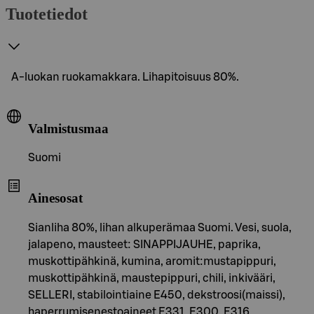
Tuotetiedot
A-luokan ruokamakkara. Lihapitoisuus 80%.
Valmistusmaa
Suomi
Ainesosat
Sianliha 80%, lihan alkuperämaa Suomi. Vesi, suola,
jalapeno, mausteet: SINAPPIJAUHE, paprika,
muskottipähkinä, kumina, aromit:mustapippuri,
muskottipähkinä, maustepippuri, chili, inkivääri,
SELLERI, stabilointiaine E450, dekstroosi(maissi),
haperrumisenestoaineet E331, E300, E316,