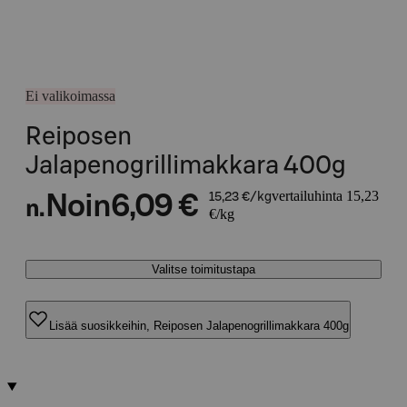
Ei valikoimassa
Reiposen
Jalapenogrillimakkara 400g
vertailuhinta 15,23
Noin
6,09 €
15,23 €/kg
n.
€/kg
Valitse toimitustapa
Lisää suosikkeihin, Reiposen Jalapenogrillimakkara 400g