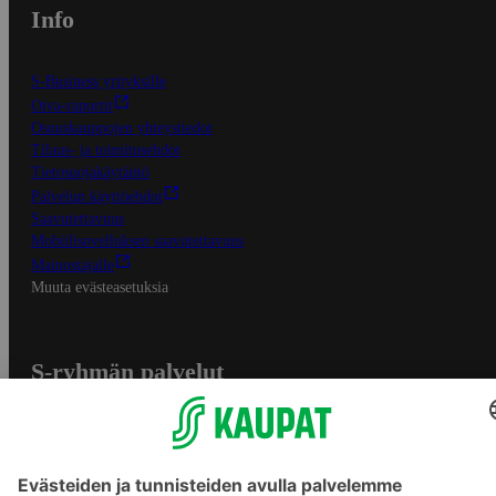
Info
S-Business yrityksille
Oiva-raportit
Osuuskauppojen yhteystiedot
Tilaus- ja toimitusehdot
Tietosuojakäytäntö
Palvelun käyttöehdot
Saavutettavuus
Mobiilisovelluksen saavutettavuus
Mainostajalle
Muuta evästeasetuksia
S-ryhmän palvelut
S-ryhmä
Asiakasomistajuus
Yhteishyvä Ruoka -sovellus