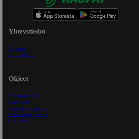
Yhteystiedot
Myymälät
Asiakaspalvelu
Ohjeet
Ensitilaajan ohjeet
Näin maksat
Näin tilaat ja muokkaat
Kaikki ohjeet ja vinkit
In English