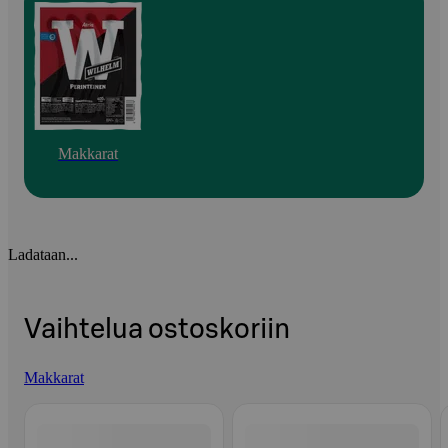
Makkarat
Ladataan...
Vaihtelua ostoskoriin
Makkarat
Ohita listaus