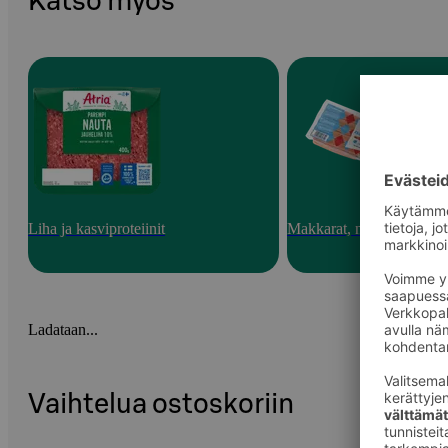
Katso myös
Liha ja kasviproteiinit
Makkarat, nakit ja pekoni
Ladataan...
Vaihtelua ostoskoriin