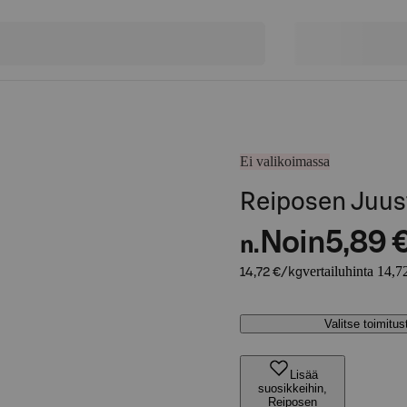
Ei valikoimassa
Reiposen Juus
Noin
5,89 
n.
vertailuhinta 14,7
14,72 €/kg
Valitse toimitu
Lisää
suosikkeihin,
Reiposen