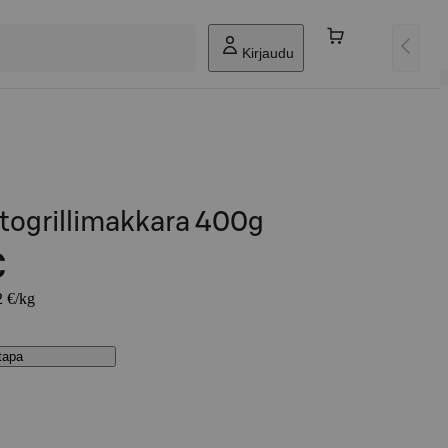
Kirjaudu
togrillimakkara 400g
€
2 €/kg
stapa