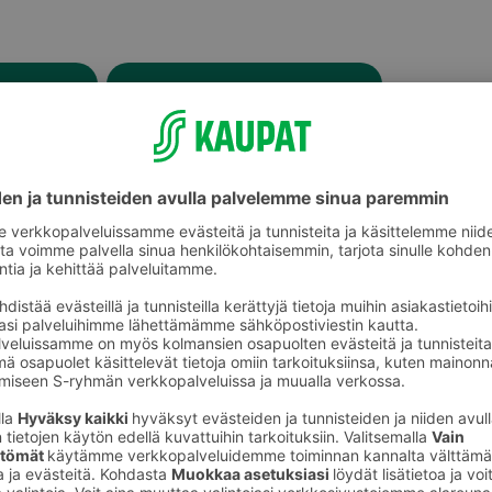
t
Makkarat