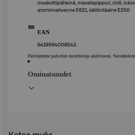
muskottipähkinä, maustepippuri, chili, inki
arominvahvenne E621, säilöntäaine E250
EAN
6419994008543
Päivitämme palvelun tuotetietoja aktiivisesti. Suositte
Ominaisuudet