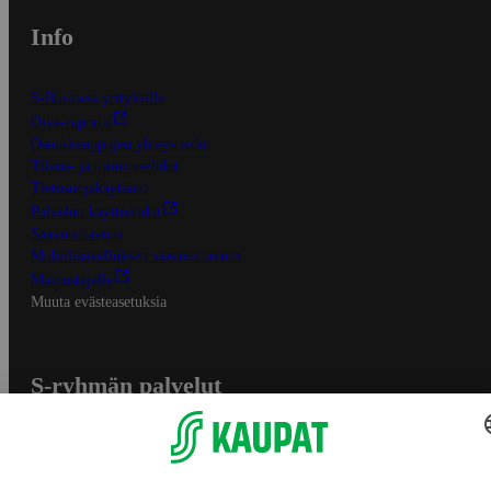
Info
S-Business yrityksille
Oiva-raportit
Osuuskauppojen yhteystiedot
Tilaus- ja toimitusehdot
Tietosuojakäytäntö
Palvelun käyttöehdot
Saavutettavuus
Mobiilisovelluksen saavutettavuus
Mainostajalle
Muuta evästeasetuksia
S-ryhmän palvelut
S-ryhmä
Asiakasomistajuus