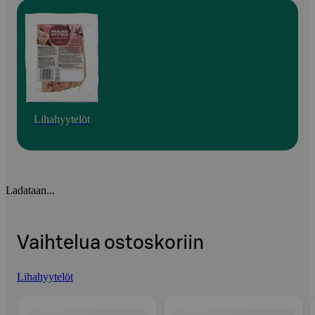
Lihahyytelöt
Ladataan...
Vaihtelua ostoskoriin
Lihahyytelöt
Ohita listaus