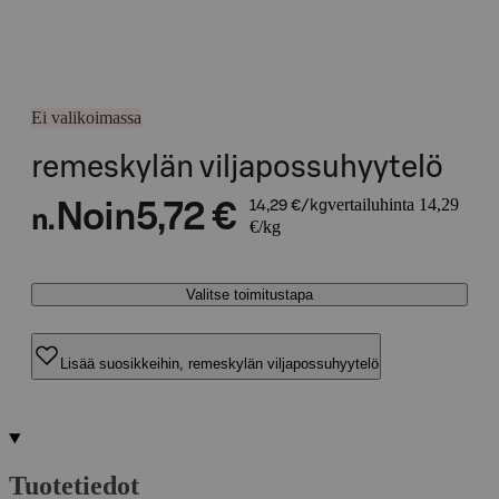
Ei valikoimassa
remeskylän viljapossuhyytelö
vertailuhinta 14,29
Noin
5,72 €
14,29 €/kg
n.
€/kg
Valitse toimitustapa
Lisää suosikkeihin, remeskylän viljapossuhyytelö
Tuotetiedot