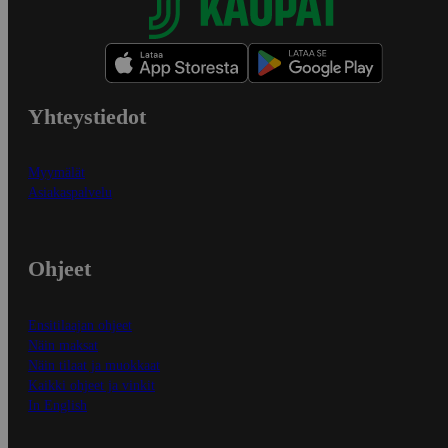
Yhteystiedot
Myymälät
Asiakaspalvelu
Ohjeet
Ensitilaajan ohjeet
Näin maksat
Näin tilaat ja muokkaat
Kaikki ohjeet ja vinkit
In English