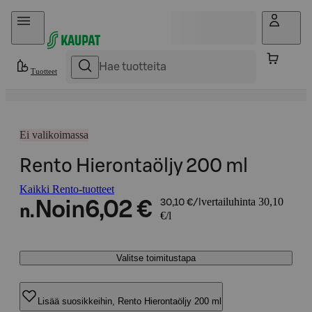
Hyppää sisältöön
Tuotteet
Ei valikoimassa
Rento Hierontaöljy 200 ml
Kaikki Rento-tuotteet
vertailuhinta 30,10
Noin
6,02 €
30,10 €/l
n.
€/l
Valitse toimitustapa
Lisää suosikkeihin, Rento Hierontaöljy 200 ml