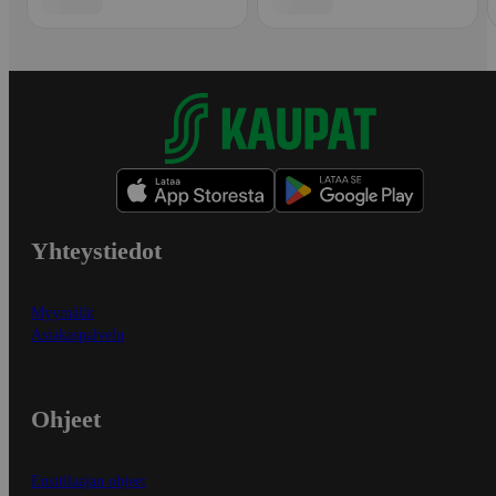
Yhteystiedot
Myymälät
Asiakaspalvelu
Ohjeet
Ensitilaajan ohjeet