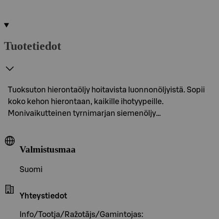
Tuotetiedot
Tuoksuton hierontaöljy hoitavista luonnonöljyistä. Sopii
koko kehon hierontaan, kaikille ihotyypeille.
Monivaikutteinen tyrnimarjan siemenöljy…
Valmistusmaa
Suomi
Yhteystiedot
Info/Tootja/Ražotājs/Gamintojas: