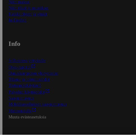
Näin maksat
Näin tilaat ja muokkaat
Kaikki ohjeet ja vinkit
In English
Info
S-Business yrityksille
Oiva-raportit
Osuuskauppojen yhteystiedot
Tilaus- ja toimitusehdot
Tietosuojakäytäntö
Palvelun käyttöehdot
Saavutettavuus
Mobiilisovelluksen saavutettavuus
Mainostajalle
Muuta evästeasetuksia