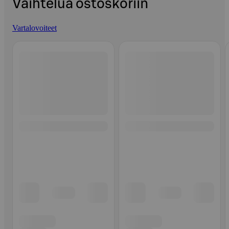
Vaihtelua ostoskoriin
Vartalovoiteet
Ohita listaus