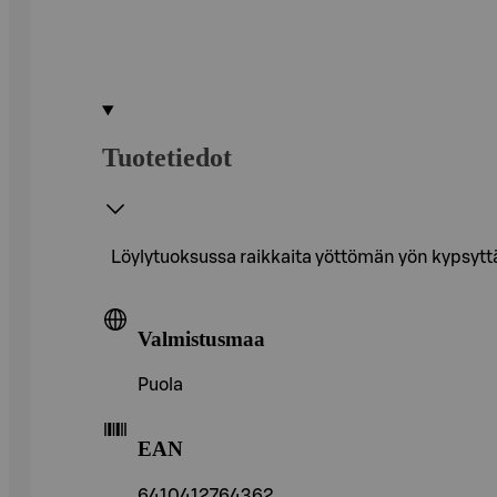
Tuotetiedot
Löylytuoksussa raikkaita yöttömän yön kypsyttä
Valmistusmaa
Puola
EAN
6410412764362