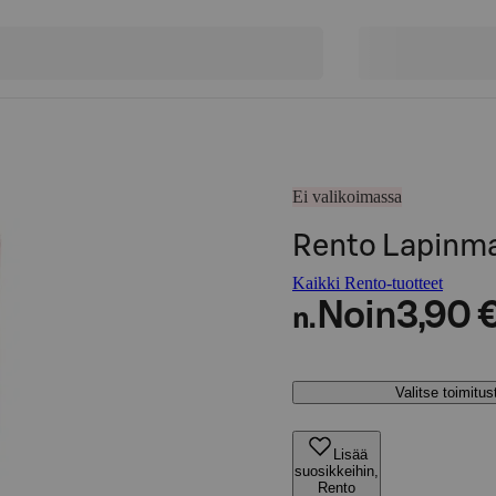
Ei valikoimassa
Rento Lapinma
Kaikki Rento-tuotteet
Noin
3,90 
n.
Valitse toimitu
Lisää
suosikkeihin,
Rento