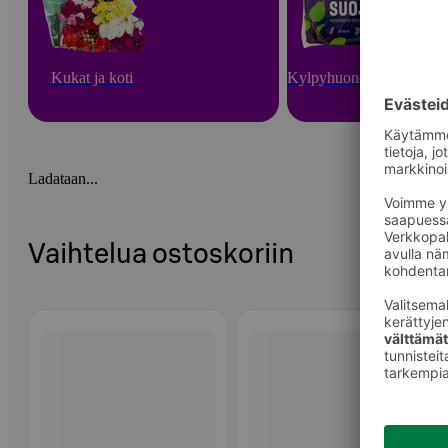
Kukat ja koti
Kylpyhuone ja sauna
Ladataan...
Vaihtelua ostoskoriin
Ohita listaus