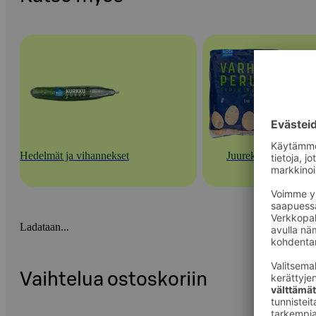
Hedelmät ja vihannekset
Juurekset
Ladataan...
Vaihtelua ostoskoriin