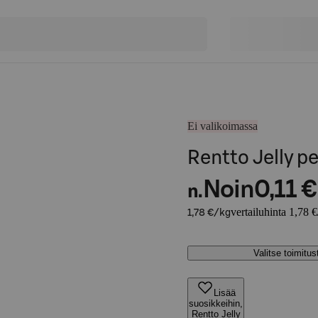
Ei valikoimassa
Rentto Jelly p
Noin
0,11 €
n.
vertailuhinta 1,78 
1,78 €/kg
Valitse toimitu
Lisää
suosikkeihin,
Rentto Jelly