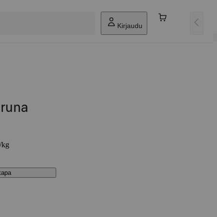
Kirjaudu
eruna
€/kg
stapa