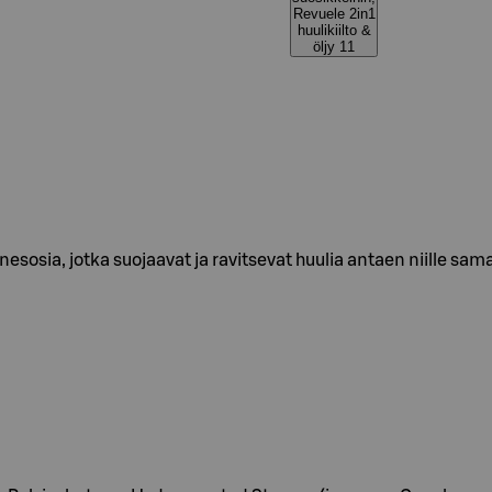
Revuele 2in1
huulikiilto &
öljy 11
ainesosia, jotka suojaavat ja ravitsevat huulia antaen niille sa