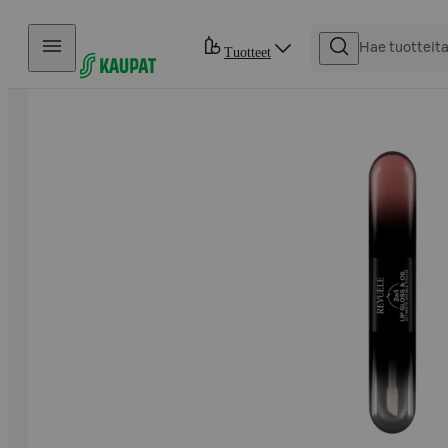
Hyppää sisältöön
Tuotteet