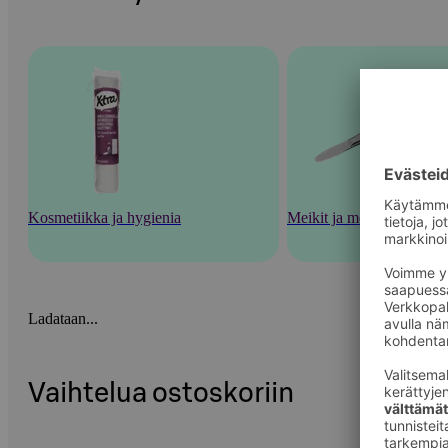
Kosmetiikka ja hygienia
Meikit ja meikkaustarvik
Ladataan...
Vaihtelua ostoskoriin