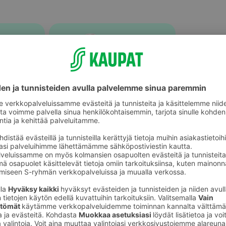
keet
Huulikiillot