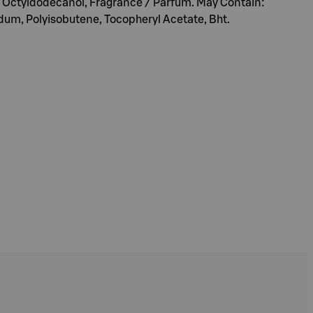
, Octyldodecanol, Fragrance / Parfum. May Contain:
uidum, Polyisobutene, Tocopheryl Acetate, Bht.