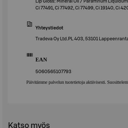
Lip Gloss: Mineral Oil / Paraffinum Liquid
Ci 77491, Ci 77492, Ci 77499, Ci 19140, Ci 42
Yhteystiedot
Tradeva Oy Ltd.PL 403, 53101 Lappeenra
EAN
5060565107793
Päivitämme palvelun tuotetietoja aktiivisesti. Suositte
Katso myös