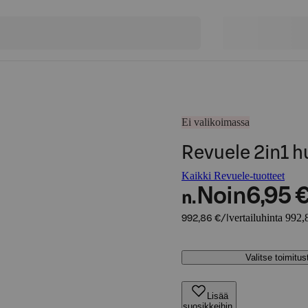
Ei valikoimassa
Revuele 2in1 huu
Kaikki Revuele-tuotteet
Noin
6,95 
n.
vertailuhinta 992,
992,86 €/l
Valitse toimitu
Lisää
suosikkeihin,