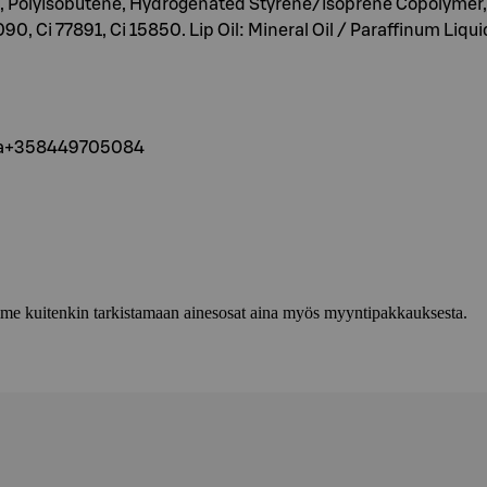
um, Polyisobutene, Hydrogenated Styrene/isoprene Copolymer
090, Ci 77891, Ci 15850. Lip Oil: Mineral Oil / Paraffinum Liq
nta+358449705084
lemme kuitenkin tarkistamaan ainesosat aina myös myyntipakkauksesta.