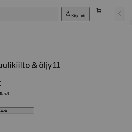
Kirjaudu
likiilto & öljy 11
€
86 €/l
stapa