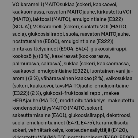
VOIkaramelli (MAITOsuklaa (sokeri, kaakaovoi,
kaakaomassa, rasvaton MAITOjauhe, kirkastettu VOI
(MAITO), laktoosi (MAITO), emulgointiaine (E322)
(SOIJA)), VOIkaramelli (sokeri, suolattu VOI (MAITO,
suola), glukoosisiirappi, suola, rasvaton MAITOjauhe,
nostatusaine (E500), emulgointiaine (E322)),
pintakäsittelyaineet (E904, E414), glukoosisiirappi,
kookosöljy) (3 %), kasvirasvat (kookosrasva,
palmurasva, salrasva), suklaa (sokeri, kaakaomassa,
kaakaovoi, emulgointiaine (E322), luontainen vanilja-
aromi) (3 %), vähärasvainen kaakao (2 %), valkosuklaa
(sokeri, kaakaovoi, täysMAITOjauhe, emulgointiaine
(E322)) (2 %), glukoosi-fruktoosisiirappi, makea
HERAjauhe (MAITO), modifioitu tärkkelys, makeutettu
kondensoitu täysMAITO (MAITO, sokeri),
sakeuttamisaine (E401), glukoosisiirappi, dekstroosi,
suola, emulgointiaineet (E471, E475), karamellisoitu
sokeri, vehnätärkkelys, kosteudensäilyttäjä (E420),
kirkastettu VOI (MAITO), nostatusaineet (E450, E500),