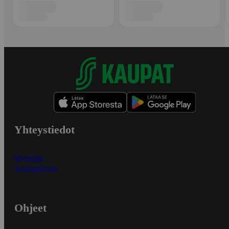
Yhteystiedot
Myymälät
Asiakaspalvelu
Ohjeet