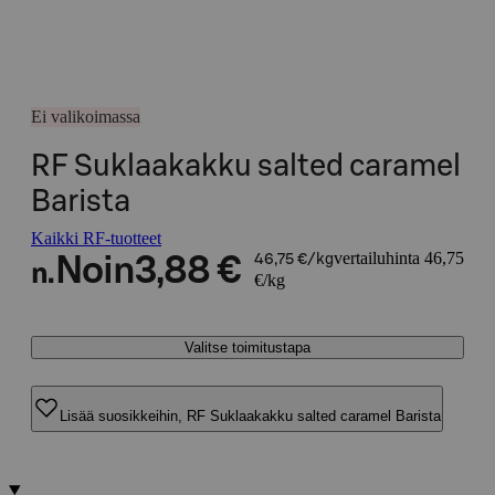
Ei valikoimassa
RF Suklaakakku salted caramel
Barista
Kaikki RF-tuotteet
vertailuhinta 46,75
Noin
3,88 €
46,75 €/kg
n.
€/kg
Valitse toimitustapa
Lisää suosikkeihin, RF Suklaakakku salted caramel Barista