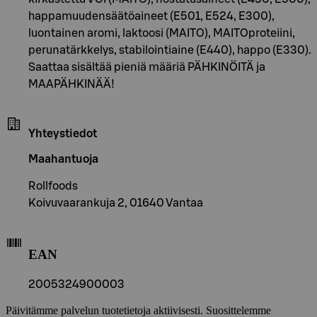
happamuudensäätöaineet (E501, E524, E300),
luontainen aromi, laktoosi (MAITO), MAITOproteiini,
perunatärkkelys, stabilointiaine (E440), happo (E330).
Saattaa sisältää pieniä määriä PÄHKINÖITÄ ja
MAAPÄHKINÄÄ!
Yhteystiedot
Maahantuoja
Rollfoods
Koivuvaarankuja 2, 01640 Vantaa
EAN
2005324900003
Päivitämme palvelun tuotetietoja aktiivisesti. Suosittelemme