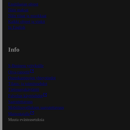
Ensitilaajan ohjeet
Näin maksat
Näin tilaat ja muokkaat
Kaikki ohjeet ja vinkit
In English
Info
S-Business yrityksille
Oiva-raportit
Osuuskauppojen yhteystiedot
Tilaus- ja toimitusehdot
Tietosuojakäytäntö
Palvelun käyttöehdot
Saavutettavuus
Mobiilisovelluksen saavutettavuus
Mainostajalle
Muuta evästeasetuksia