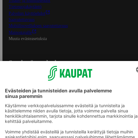
Tilaus- ja toimitusehdot
Tietosuojakäytäntö
Palvelun käyttöehdot
Saavutettavuus
Mobiilisovelluksen saavutettavuus
Mainostajalle
Muuta evästeasetuksia
S-ryhmän palvelut
S-ryhmä
Asiakasomistajuus
Yhteishyvä Ruoka -sovellus
S-ostoslista -sovellus
Prisma.fi
Sokos.fi
S-Pankki
Yhteishyvä
Sokos Hotels