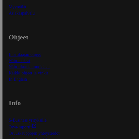
Myymälät
Asiakaspalvelu
Ohjeet
Ensitilaajan ohjeet
Näin maksat
Näin tilaat ja muokkaat
Kaikki ohjeet ja vinkit
In English
Info
S-Business yrityksille
Oiva-raportit
Osuuskauppojen yhteystiedot