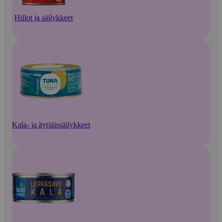
Hillot ja säilykkeet
Kala- ja äyriäissäilykkeet