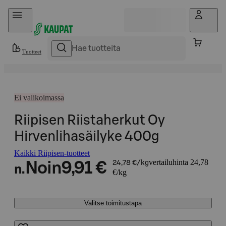
Hyppää sisältöön
Tuotteet
Ei valikoimassa
Riipisen Riistaherkut Oy
Hirvenlihasäilyke 400g
Kaikki Riipisen-tuotteet
vertailuhinta 24,78
Noin
9,91 €
24,78 €/kg
n.
€/kg
Valitse toimitustapa