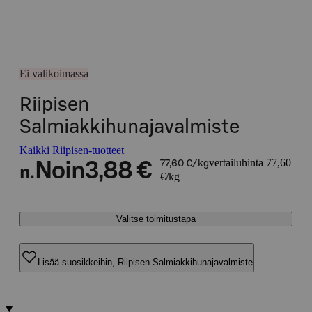
Ei valikoimassa
Riipisen
Salmiakkihunajavalmiste
Kaikki Riipisen-tuotteet
vertailuhinta 77,60
Noin
3,88 €
77,60 €/kg
n.
€/kg
Valitse toimitustapa
Lisää suosikkeihin, Riipisen Salmiakkihunajavalmiste