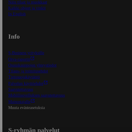
Näin tilaat ja muokkaat
Kaikki ohjeet ja vinkit
In English
Info
S-Business yrityksille
Oiva-raportit
Osuuskauppojen yhteystiedot
Tilaus- ja toimitusehdot
Tietosuojakäytäntö
Palvelun käyttöehdot
Saavutettavuus
Mobiilisovelluksen saavutettavuus
Mainostajalle
Muuta evästeasetuksia
S-ryhmän palvelut