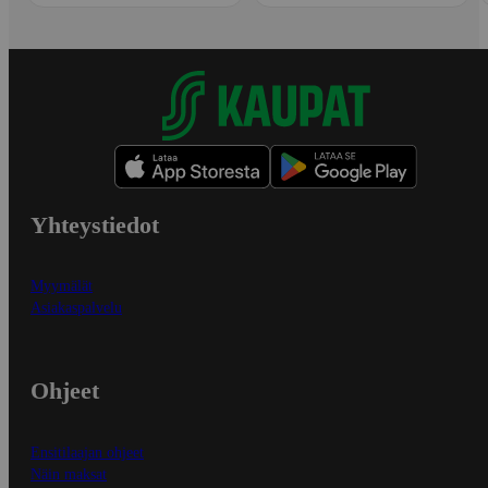
Yhteystiedot
Myymälät
Asiakaspalvelu
Ohjeet
Ensitilaajan ohjeet
Näin maksat