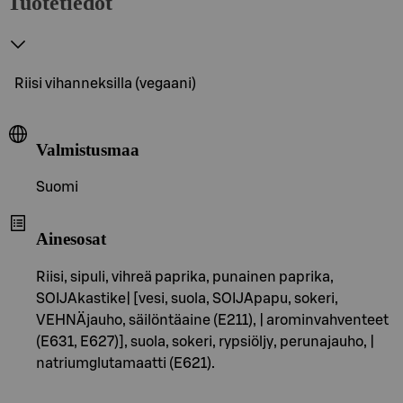
Tuotetiedot
Riisi vihanneksilla (vegaani)
Valmistusmaa
Suomi
Ainesosat
Riisi, sipuli, vihreä paprika, punainen paprika,
SOIJAkastike| [vesi, suola, SOIJApapu, sokeri,
VEHNÄjauho, säilöntäaine (E211), | arominvahventeet
(E631, E627)], suola, sokeri, rypsiöljy, perunajauho, |
natriumglutamaatti (E621).