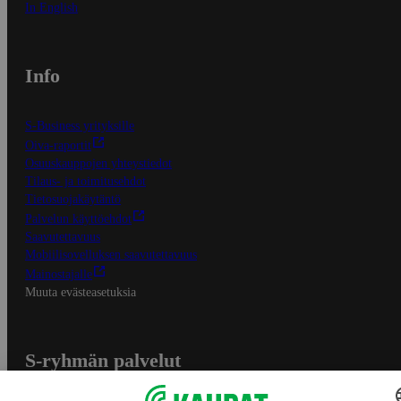
In English
Info
S-Business yrityksille
Oiva-raportit
Osuuskauppojen yhteystiedot
Tilaus- ja toimitusehdot
Tietosuojakäytäntö
Palvelun käyttöehdot
Saavutettavuus
Mobiilisovelluksen saavutettavuus
Mainostajalle
Muuta evästeasetuksia
S-ryhmän palvelut