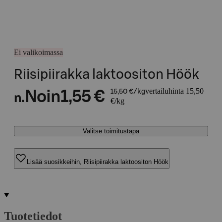
Ei valikoimassa
Riisipiirakka laktoositon Höök
vertailuhinta 15,50
Noin
1,55 €
15,50 €/kg
n.
€/kg
Valitse toimitustapa
Lisää suosikkeihin, Riisipiirakka laktoositon Höök
Tuotetiedot