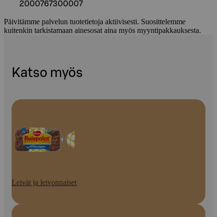
2000767300007
Päivitämme palvelun tuotetietoja aktiivisesti. Suosittelemme
kuitenkin tarkistamaan ainesosat aina myös myyntipakkauksesta.
Katso myös
Leivät ja leivonnaiset