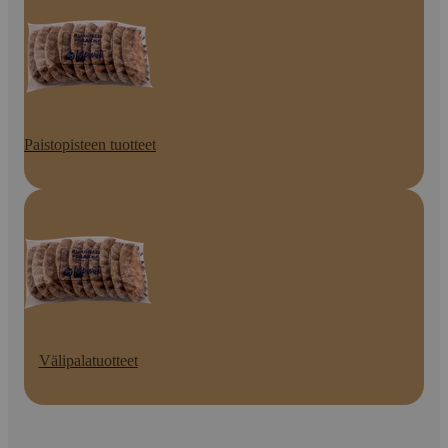
Paistopisteen tuotteet
Välipalatuotteet