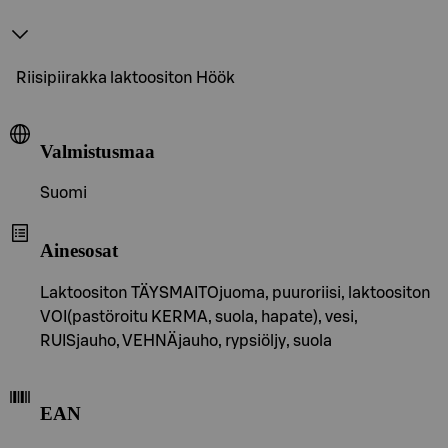
Riisipiirakka laktoositon Höök
Valmistusmaa
Suomi
Ainesosat
Laktoositon TÄYSMAITOjuoma, puuroriisi, laktoositon
VOI(pastöroitu KERMA, suola, hapate), vesi,
RUISjauho, VEHNÄjauho, rypsiöljy, suola
EAN