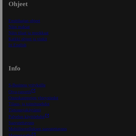
Ohjeet
Ensitilaajan ohjeet
Näin maksat
Näin tilaat ja muokkaat
Kaikki ohjeet ja vinkit
In English
Info
S-Business yrityksille
Oiva-raportit
Osuuskauppojen yhteystiedot
Tilaus- ja toimitusehdot
Tietosuojakäytäntö
Palvelun käyttöehdot
Saavutettavuus
Mobiilisovelluksen saavutettavuus
Mainostajalle