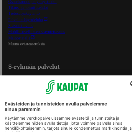
Osuuskauppojen yhteystiedot
Tilaus- ja toimitusehdot
Tietosuojakäytäntö
Palvelun käyttöehdot
Saavutettavuus
Mobiilisovelluksen saavutettavuus
Mainostajalle
Muuta evästeasetuksia
S-ryhmän palvelut
S-ryhmä
Asiakasomistajuus
Yhteishyvä Ruoka -sovellus
S-ostoslista -sovellus
Prisma.fi
Sokos.fi
S-Pankki
Yhteishyvä