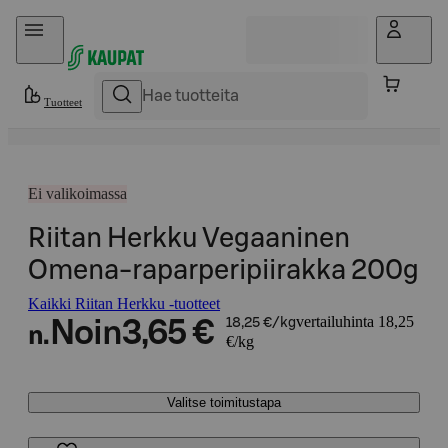
Hyppää sisältöön
Tuotteet
Ei valikoimassa
Riitan Herkku Vegaaninen
Omena-raparperipiirakka 200g
Kaikki Riitan Herkku -tuotteet
vertailuhinta 18,25
Noin
3,65 €
18,25 €/kg
n.
€/kg
Valitse toimitustapa