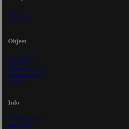
Myymälät
Asiakaspalvelu
Ohjeet
Ensitilaajan ohjeet
Näin maksat
Näin tilaat ja muokkaat
Kaikki ohjeet ja vinkit
In English
Info
S-Business yrityksille
Oiva-raportit