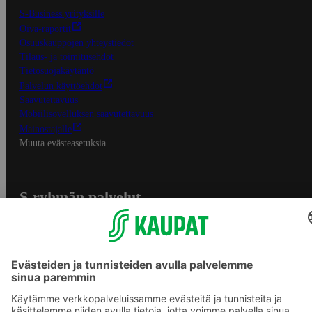
S-Business yrityksille
Oiva-raportit
Osuuskauppojen yhteystiedot
Tilaus- ja toimitusehdot
Tietosuojakäytäntö
Palvelun käyttöehdot
Saavutettavuus
Mobiilisovelluksen saavutettavuus
Mainostajalle
Muuta evästeasetuksia
S-ryhmän palvelut
S-ryhmä
Asiakasomistajuus
Yhteishyvä Ruoka -sovellus
S-ostoslista -sovellus
Prisma.fi