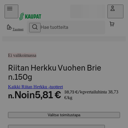
Hyppää sisältöön
Tuotteet
Ei valikoimassa
Riitan Herkku Vuohen Brie
n.150g
Kaikki Riitan Herkku -tuotteet
vertailuhinta 38,73
Noin
5,81 €
38,73 €/kg
n.
€/kg
Valitse toimitustapa