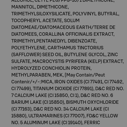
ALCOHOL, CETYL PEG/PPG-10/1 DIMETHICONE,
MANNITOL, DIMETHICONE,
TRIMETHYLSILOXYSILICATE, POLYVINYL BUTYRAL,
TOCOPHERYL ACETATE, SOLUM
DIATOMEAE/DIATOMACEOUS EARTH/TERRE DE
DIATOMEES, CORALLINA OFFICINALIS EXTRACT,
TRIMETHYLPENTANEDIYL DIBENZOATE,
POLYETHYLENE, CARTHAMUS TINCTORIUS
(SAFFLOWER) SEED OIL, BUTYLENE GLYCOL, ZINC
SULFATE, MACROCYSTIS PYRIFERA (KELP) EXTRACT,
HYDROLYZED CONCHIOLIN PROTEIN,
METHYLPARABEN, MEK, [May Contain/Peut
Contenir/+/-:MICA, IRON OXIDES (CI 77491, CI 77492,
CI 77499), TITANIUM DIOXIDE (CI 77891), D&C RED NO.
7 CALCIUM LAKE (CI 15850, CI 1), D&C RED NO. 6
BARIUM LAKE (CI 15850), BISMUTH OXYCHLORIDE
(CI 77163), D&C RED NO. 34 CALCIUM LAKE (CI
15880), ULTRAMARINES (CI 77007), FD&C YELLOW
NO. 5 ALUMINUM LAKE (CI 19140), FERRIC