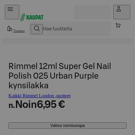
Hyppää sisältöön
Tuotteet
Rimmel 12ml Super Gel Nail
Polish 025 Urban Purple
kynsilakka
Kaikki Rimmel London -tuotteet
Noin
6,95 €
n.
Valitse toimitustapa