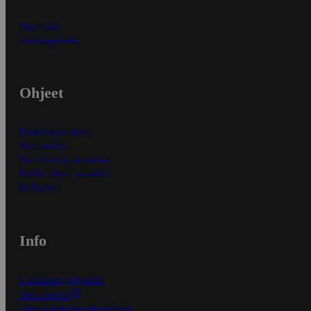
Myymälät
Asiakaspalvelu
Ohjeet
Ensitilaajan ohjeet
Näin maksat
Näin tilaat ja muokkaat
Kaikki ohjeet ja vinkit
In English
Info
S-Business yrityksille
Oiva-raportit
Osuuskauppojen yhteystiedot