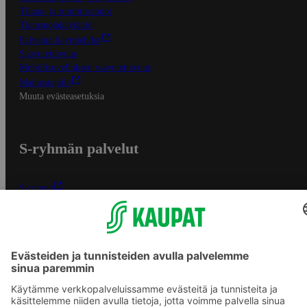
Tilaus- ja toimitusehdot
Tietosuojakäytäntö
Palvelun käyttöehdot
Saavutettavuus
Mobiilisovelluksen saavutettavuus
Mainostajalle
Muuta evästeasetuksia
S-ryhmän palvelut
S-ryhmä
Asiakasomistajuus
Yhteishyvä Ruoka -sovellus
S-ostoslista -sovellus
Prisma.fi
Sokos.fi
S-Pankki
Yhteishyvä