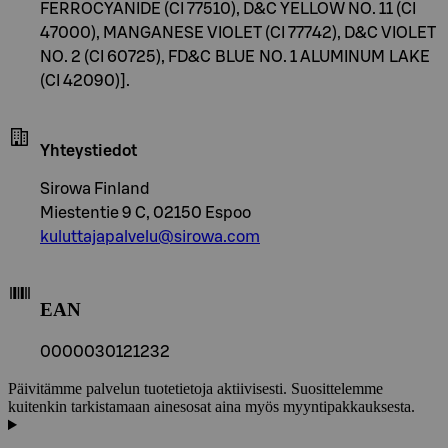
FERROCYANIDE (CI 77510), D&C YELLOW NO. 11 (CI
47000), MANGANESE VIOLET (CI 77742), D&C VIOLET
NO. 2 (CI 60725), FD&C BLUE NO. 1 ALUMINUM LAKE
(CI 42090)].
Yhteystiedot
Sirowa Finland
Miestentie 9 C, 02150 Espoo
kuluttajapalvelu@sirowa.com
EAN
0000030121232
Päivitämme palvelun tuotetietoja aktiivisesti. Suosittelemme
kuitenkin tarkistamaan ainesosat aina myös myyntipakkauksesta.