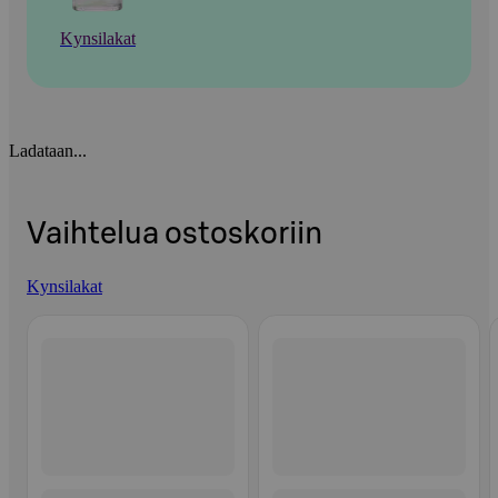
Kynsilakat
Ladataan...
Vaihtelua ostoskoriin
Kynsilakat
Ohita listaus