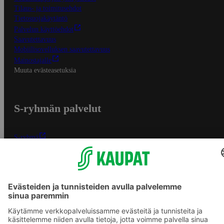
Tilaus- ja toimitusehdot
Tietosuojakäytäntö
Palvelun käyttöehdot
Saavutettavuus
Mobiilisovelluksen saavutettavuus
Mainostajalle
Muuta evästeasetuksia
S-ryhmän palvelut
S-ryhmä
Asiakasomistajuus
Yhteishyvä Ruoka -sovellus
S-ostoslista -sovellus
Prisma.fi
Sokos.fi
S-Pankki
Yhteishyvä