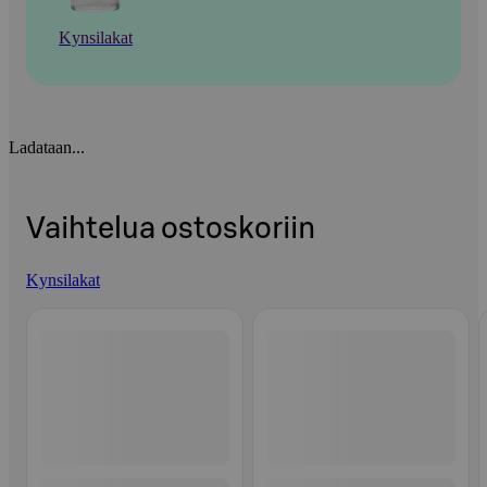
Kynsilakat
Ladataan...
Vaihtelua ostoskoriin
Kynsilakat
Ohita listaus