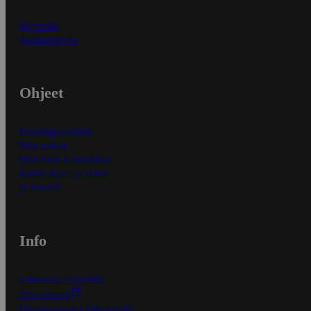
Myymälät
Asiakaspalvelu
Ohjeet
Ensitilaajan ohjeet
Näin maksat
Näin tilaat ja muokkaat
Kaikki ohjeet ja vinkit
In English
Info
S-Business yrityksille
Oiva-raportit
Osuuskauppojen yhteystiedot