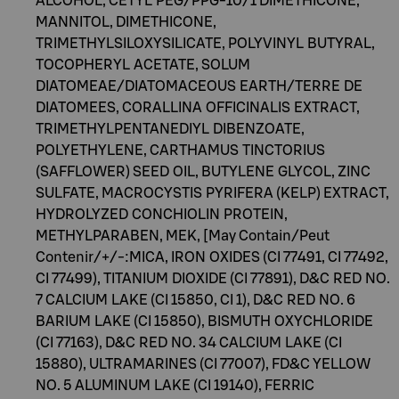
ALCOHOL, CETYL PEG/PPG-10/1 DIMETHICONE,
MANNITOL, DIMETHICONE,
TRIMETHYLSILOXYSILICATE, POLYVINYL BUTYRAL,
TOCOPHERYL ACETATE, SOLUM
DIATOMEAE/DIATOMACEOUS EARTH/TERRE DE
DIATOMEES, CORALLINA OFFICINALIS EXTRACT,
TRIMETHYLPENTANEDIYL DIBENZOATE,
POLYETHYLENE, CARTHAMUS TINCTORIUS
(SAFFLOWER) SEED OIL, BUTYLENE GLYCOL, ZINC
SULFATE, MACROCYSTIS PYRIFERA (KELP) EXTRACT,
HYDROLYZED CONCHIOLIN PROTEIN,
METHYLPARABEN, MEK, [May Contain/Peut
Contenir/+/-:MICA, IRON OXIDES (CI 77491, CI 77492,
CI 77499), TITANIUM DIOXIDE (CI 77891), D&C RED NO.
7 CALCIUM LAKE (CI 15850, CI 1), D&C RED NO. 6
BARIUM LAKE (CI 15850), BISMUTH OXYCHLORIDE
(CI 77163), D&C RED NO. 34 CALCIUM LAKE (CI
15880), ULTRAMARINES (CI 77007), FD&C YELLOW
NO. 5 ALUMINUM LAKE (CI 19140), FERRIC