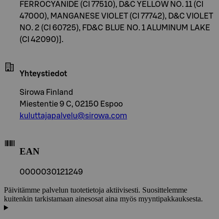
FERROCYANIDE (CI 77510), D&C YELLOW NO. 11 (CI
47000), MANGANESE VIOLET (CI 77742), D&C VIOLET
NO. 2 (CI 60725), FD&C BLUE NO. 1 ALUMINUM LAKE
(CI 42090)].
Yhteystiedot
Sirowa Finland
Miestentie 9 C, 02150 Espoo
kuluttajapalvelu@sirowa.com
EAN
0000030121249
Päivitämme palvelun tuotetietoja aktiivisesti. Suosittelemme
kuitenkin tarkistamaan ainesosat aina myös myyntipakkauksesta.