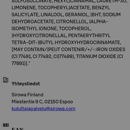
SULFOSUCCINATE, HEXYL|CINNAMAL, LAURETH-30,
LIMONENE, TOCOPHERYL|ACETATE, BENZYL
SALICYLATE, LINALOOL, GERANIOL, |BHT, SODIUM
DEHYDROACETATE, CITRONELLOL, |ALPHA-
ISOMETHYL IONONE, TOCOPHEROL,
|HYDROXYCITRONELLAL, PENTAERYTHRITYL
TETRA-DIT-|BUTYL HYDROXYHYDROCINNAMATE,
[MAY CONTAIN/|PEUT CONTENIR/+/-:IRON OXIDES
(CI 77491, CI 77492, CI|77499), TITANIUM DIOXIDE (CI
77891)]."
Yhteystiedot
Sirowa Finland
Miestentie 9 C, 02150 Espoo
kuluttajapalvelu@sirowa.com
EAN