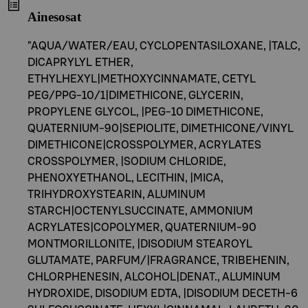
Ainesosat
"AQUA/WATER/EAU, CYCLOPENTASILOXANE, |TALC,
DICAPRYLYL ETHER,
ETHYLHEXYL|METHOXYCINNAMATE, CETYL
PEG/PPG-10/1|DIMETHICONE, GLYCERIN,
PROPYLENE GLYCOL, |PEG-10 DIMETHICONE,
QUATERNIUM-90|SEPIOLITE, DIMETHICONE/VINYL
DIMETHICONE|CROSSPOLYMER, ACRYLATES
CROSSPOLYMER, |SODIUM CHLORIDE,
PHENOXYETHANOL, LECITHIN, |MICA,
TRIHYDROXYSTEARIN, ALUMINUM
STARCH|OCTENYLSUCCINATE, AMMONIUM
ACRYLATES|COPOLYMER, QUATERNIUM-90
MONTMORILLONITE, |DISODIUM STEAROYL
GLUTAMATE, PARFUM/|FRAGRANCE, TRIBEHENIN,
CHLORPHENESIN, ALCOHOL|DENAT., ALUMINUM
HYDROXIDE, DISODIUM EDTA, |DISODIUM DECETH-6