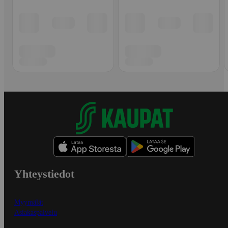
Yhteystiedot
Myymälät
Asiakaspalvelu