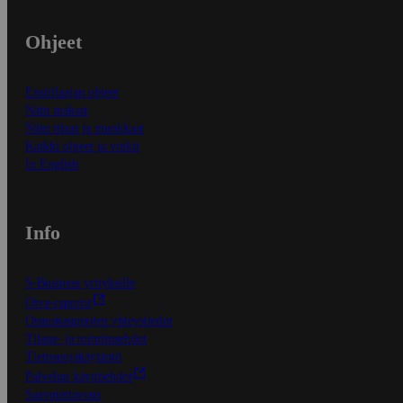
Ohjeet
Ensitilaajan ohjeet
Näin maksat
Näin tilaat ja muokkaat
Kaikki ohjeet ja vinkit
In English
Info
S-Business yrityksille
Oiva-raportit
Osuuskauppojen yhteystiedot
Tilaus- ja toimitusehdot
Tietosuojakäytäntö
Palvelun käyttöehdot
Saavutettavuus