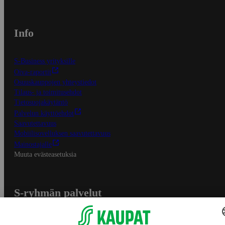
Info
S-Business yrityksille
Oiva-raportit
Osuuskauppojen yhteystiedot
Tilaus- ja toimitusehdot
Tietosuojakäytäntö
Palvelun käyttöehdot
Saavutettavuus
Mobiilisovelluksen saavutettavuus
Mainostajalle
Muuta evästeasetuksia
S-ryhmän palvelut
S-ryhmä