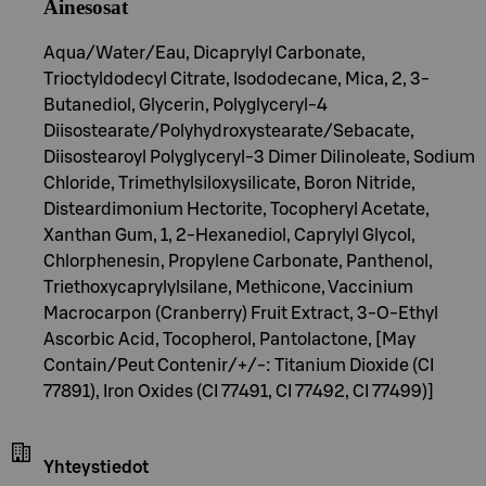
Ainesosat
Aqua/Water/Eau, Dicaprylyl Carbonate,
Trioctyldodecyl Citrate, Isododecane, Mica, 2, 3-
Butanediol, Glycerin, Polyglyceryl-4
Diisostearate/Polyhydroxystearate/Sebacate,
Diisostearoyl Polyglyceryl-3 Dimer Dilinoleate, Sodium
Chloride, Trimethylsiloxysilicate, Boron Nitride,
Disteardimonium Hectorite, Tocopheryl Acetate,
Xanthan Gum, 1, 2-Hexanediol, Caprylyl Glycol,
Chlorphenesin, Propylene Carbonate, Panthenol,
Triethoxycaprylylsilane, Methicone, Vaccinium
Macrocarpon (Cranberry) Fruit Extract, 3-O-Ethyl
Ascorbic Acid, Tocopherol, Pantolactone, [May
Contain/Peut Contenir/+/-: Titanium Dioxide (CI
77891), Iron Oxides (CI 77491, CI 77492, CI 77499)]
Yhteystiedot