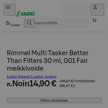
Hyppää sisältöön
Tuotteet
Rimmel Multi Tasker Better
Than Filters 30 ml, 001 Fair
meikkivoide
Kaikki Rimmel London -tuotteet
vertailuhinta
Noin
14,90 €
496,67 €/l
n.
496,67 €/l
Valitse toimitustapa