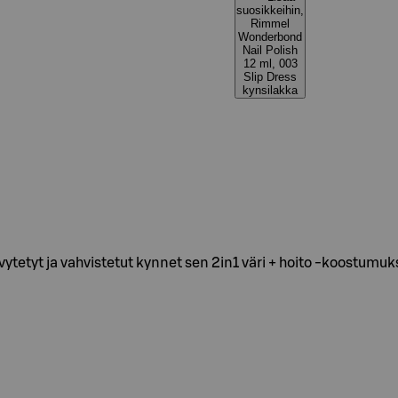
suosikkeihin,
Rimmel
Wonderbond
Nail Polish
12 ml, 003
Slip Dress
kynsilakka
etyt ja vahvistetut kynnet sen 2in1 väri + hoito -koostumuksen