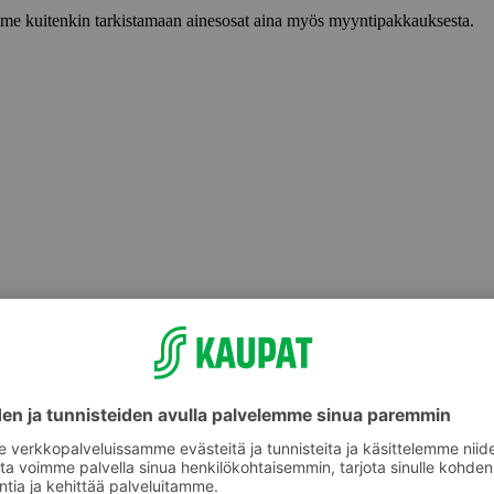
lemme kuitenkin tarkistamaan ainesosat aina myös myyntipakkauksesta.