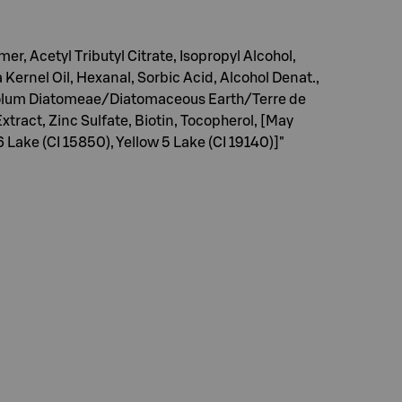
r, Acetyl Tributyl Citrate, Isopropyl Alcohol,
Kernel Oil, Hexanal, Sorbic Acid, Alcohol Denat.,
 |Solum Diatomeae/Diatomaceous Earth/Terre de
tract, Zinc Sulfate, Biotin, Tocopherol, [May
 Lake (CI 15850), Yellow 5 Lake (CI 19140)]"