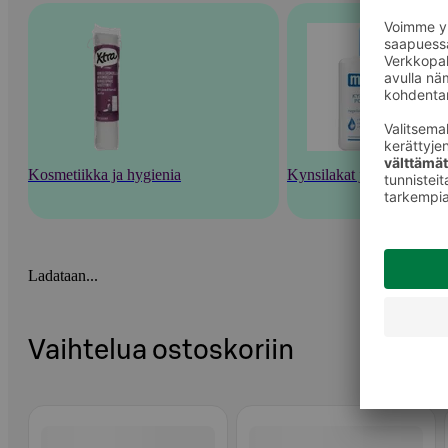
Kosmetiikka ja hygienia
Kynsilakat ja kynsienhoi
Ladataan...
Vaihtelua ostoskoriin
Ohita listaus