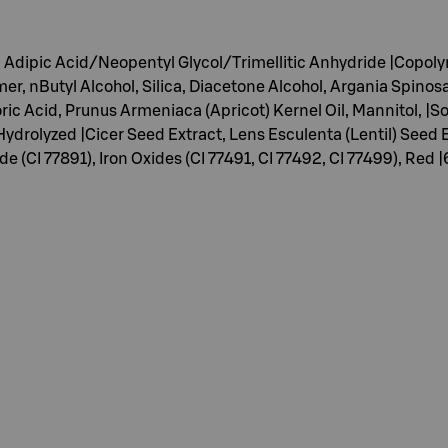
e, Adipic Acid/Neopentyl Glycol/Trimellitic Anhydride |Copolyme
, nButyl Alcohol, Silica, Diacetone Alcohol, Argania Spinosa 
ric Acid, Prunus Armeniaca (Apricot) Kernel Oil, Mannitol,
rolyzed |Cicer Seed Extract, Lens Esculenta (Lentil) Seed Ex
 (CI 77891), Iron Oxides (CI 77491, CI 77492, CI 77499), Red |6