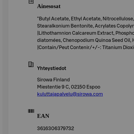
Ainesosat
"Butyl Acetate, Ethyl Acetate, Nitrocellulos
Stearalkonium Bentonite, Acrylates Copolymer
|Lithothamnion Calcareum Extract, Phospho
diatomées, Chenopodium Quinoa Seed Oil, Hyd
|Contain/Peut Contenir/+/-: Titanium Dioxide
Yhteystiedot
Sirowa Finland
Miestentie 9 C, 02150 Espoo
kuluttajapalvelu@sirowa.com
EAN
3616306379732