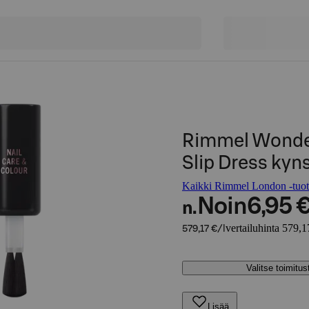
Rimmel Wonder
Slip Dress kyn
Kaikki Rimmel London -tuot
Noin
6,95 
n.
vertailuhinta 579,1
579,17 €/l
Valitse toimitu
Lisää