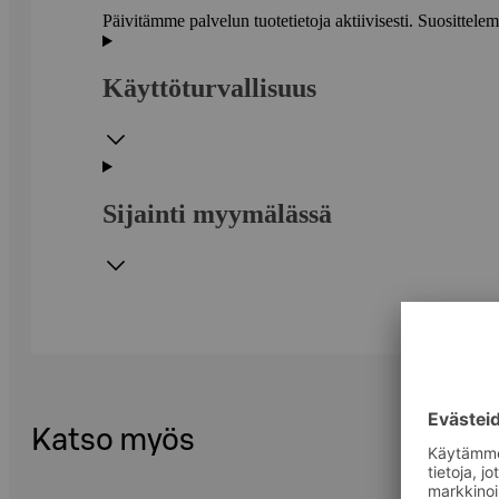
Päivitämme palvelun tuotetietoja aktiivisesti. Suositte
Käyttöturvallisuus
Sijainti myymälässä
Katso myös