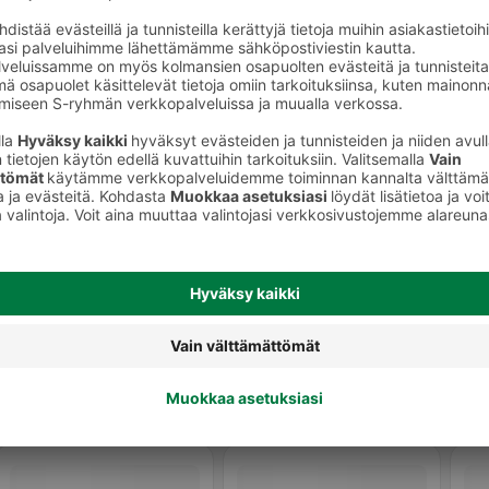
to
Kynsilakat