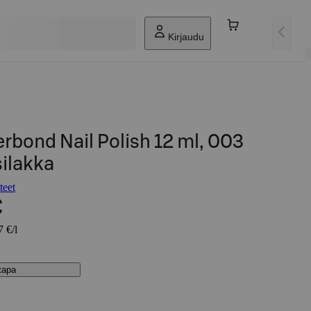
Kirjaudu
bond Nail Polish 12 ml, 003
silakka
teet
€
7 €/l
stapa