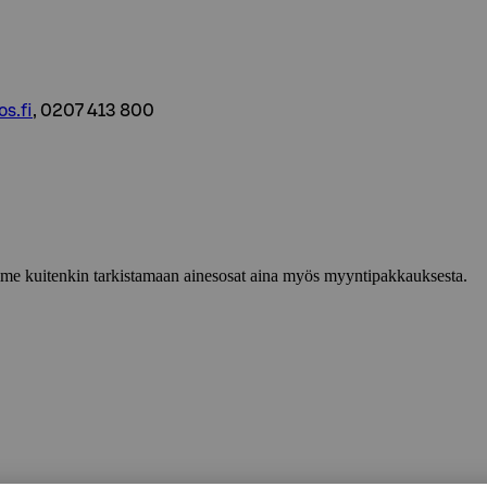
s.fi
, 0207 413 800
lemme kuitenkin tarkistamaan ainesosat aina myös myyntipakkauksesta.