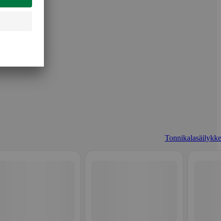
Tonnikalasäilykke