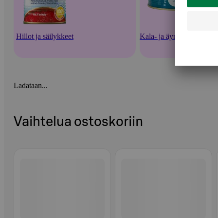
Hillot ja säilykkeet
Kala- ja äyriäissäilykkeet
Ladataan...
Vaihtelua ostoskoriin
Ohita listaus