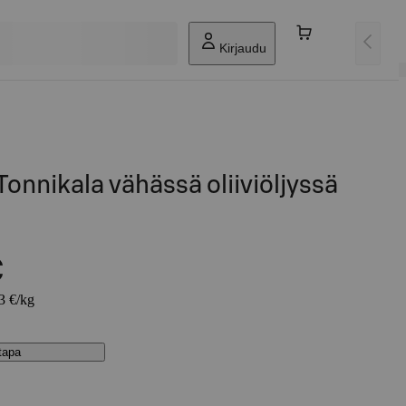
Kirjaudu
onnikala vähässä oliiviöljyssä
€
83 €/kg
stapa