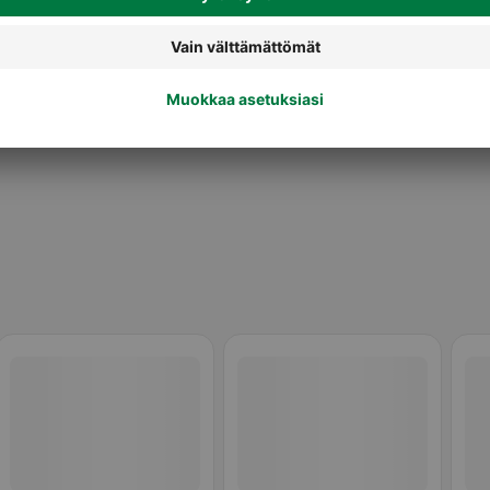
Tonnikalasäilykkeet