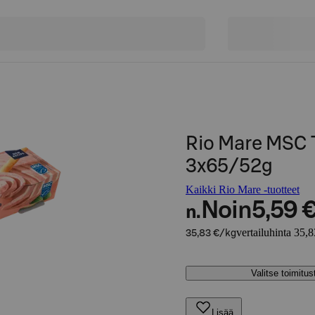
Rio Mare MSC T
3x65/52g
Kaikki Rio Mare -tuotteet
Noin
5,59 
n.
vertailuhinta 35,
35,83 €/kg
Valitse toimitu
Lisää