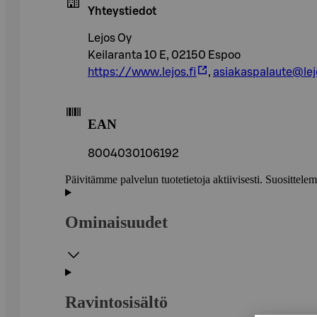
Yhteystiedot
Lejos Oy
Keilaranta 10 E, 02150 Espoo
https://www.lejos.fi
,
asiakaspalaute@lejo
EAN
8004030106192
Päivitämme palvelun tuotetietoja aktiivisesti. Suositte
Ominaisuudet
Ravintosisältö