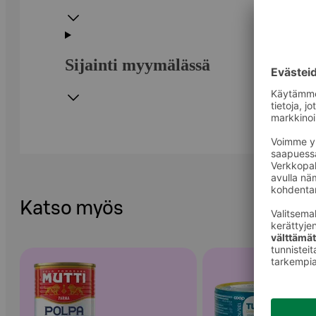
Sijainti myymälässä
Katso myös