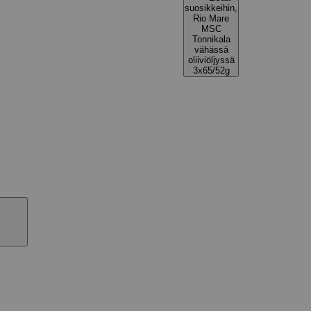
suosikkeihin,
Rio Mare
MSC
Tonnikala
vähässä
oliiviöljyssä
3x65/52g