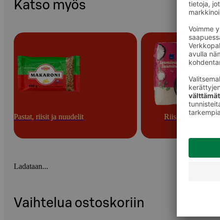
Katso myös
Pastat, riisit ja nuudelit
Riisit
Ladataan...
Vaihtelua ostoskoriin