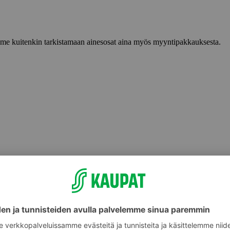
lemme kuitenkin tarkistamaan ainesosat aina myös myyntipakkauksesta.