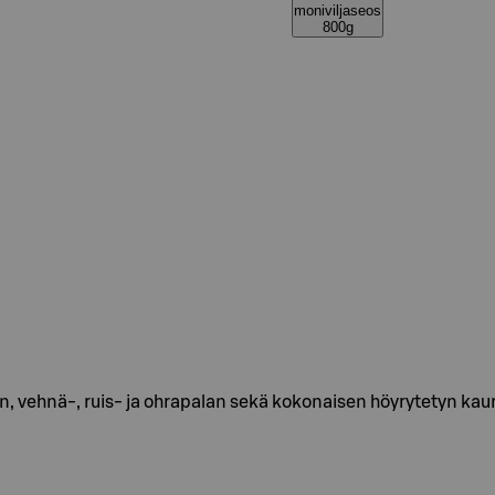
moniviljaseos
800g
iisin, vehnä-, ruis- ja ohrapalan sekä kokonaisen höyrytetyn ka