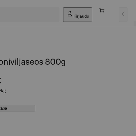
Kirjaudu
moniviljaseos 800g
€
€/kg
stapa