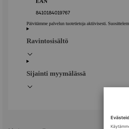
EAN
8410184019767
Päivitämme palvelun tuotetietoja aktiivisesti. Suositte
Ravintosisältö
Sijainti myymälässä