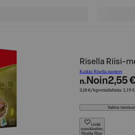
Risella Riisi-
Kaikki Risella-tuotteet
Noin
2,55 
n.
vertailuhinta 3,19 
3,19 €/kg
Valitse toimitu
Lisää
suosikkeihin,
Risella Riisi-