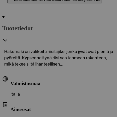
Tuotetiedot
Hakumaki on valikoitu riisilajike, jonka jyvät ovat pieniä ja
pyöreitä. Kypsennettynä riisi saa tahmean rakenteen,
mikä tekee siitä ihanteellisen…
Valmistusmaa
Italia
Ainesosat