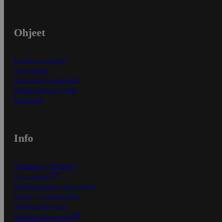
Ohjeet
Ensitilaajan ohjeet
Näin maksat
Näin tilaat ja muokkaat
Kaikki ohjeet ja vinkit
In English
Info
S-Business yrityksille
Oiva-raportit
Osuuskauppojen yhteystiedot
Tilaus- ja toimitusehdot
Tietosuojakäytäntö
Palvelun käyttöehdot