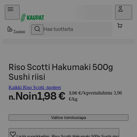
Hyppää sisältöön
Tuotteet
Riso Scotti Hakumaki 500g
Sushi riisi
Kaikki Riso Scotti -tuotteet
vertailuhinta 3,96
Noin
1,98 €
3,96 €/kg
n.
€/kg
Valitse toimitustapa
Lisää suosikkeihin, Riso Scotti Hakumaki 500g Sushi riisi