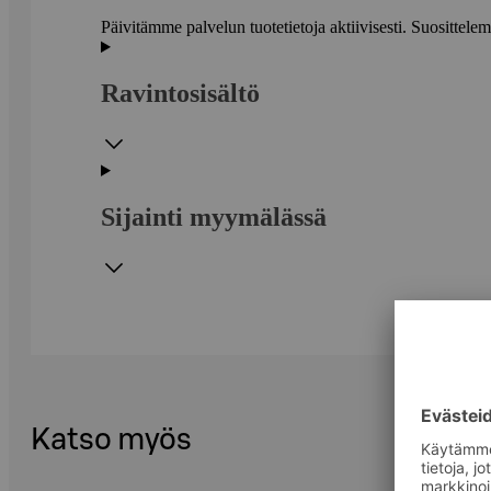
Päivitämme palvelun tuotetietoja aktiivisesti. Suositte
Ravintosisältö
Sijainti myymälässä
Katso myös