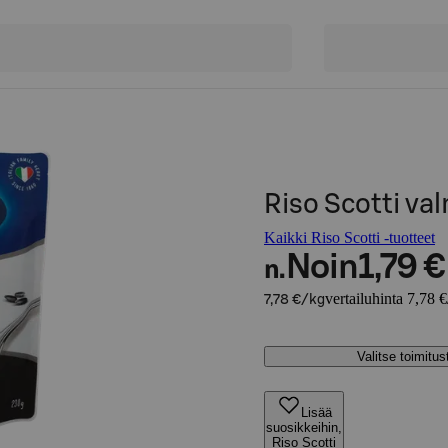
Riso Scotti val
Kaikki Riso Scotti -tuotteet
Noin
1,79 €
n.
vertailuhinta 7,78 
7,78 €/kg
Valitse toimitu
Lisää
suosikkeihin,
Riso Scotti