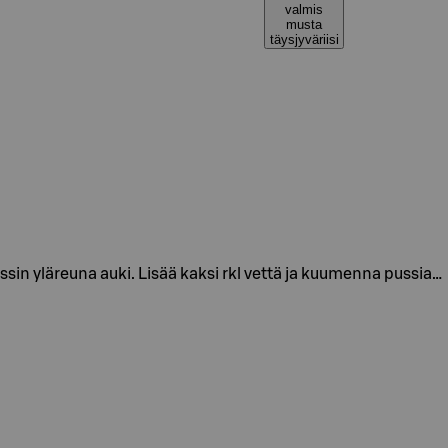
valmis
musta
täysjyväriisi
ssin yläreuna auki. Lisää kaksi rkl vettä ja kuumenna pussia…