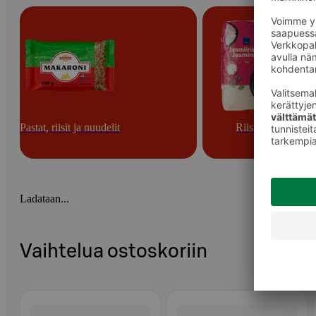
Pastat, riisit ja nuudelit
Riisit
Ladataan...
Vaihtelua ostoskoriin
Ohita listaus