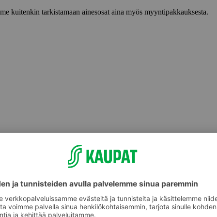
lemme kuitenkin tarkistamaan ainesosat aina myös myyntipakkauksesta.