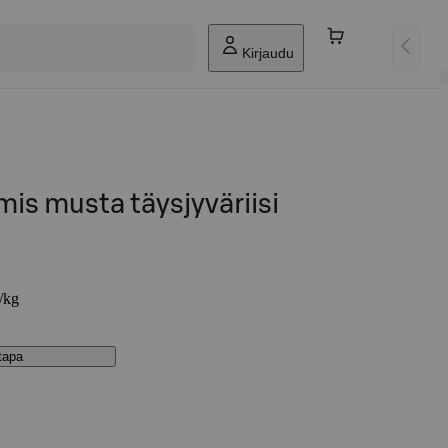
Kirjaudu
mis musta täysjyväriisi
€/kg
stapa