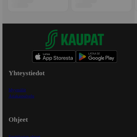
Yhteystiedot
Myymälät
Asiakaspalvelu
Ohjeet
Ensitilaajan ohjeet