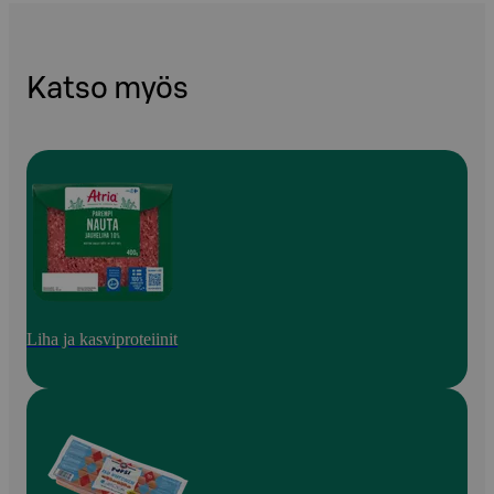
Katso myös
Liha ja kasviproteiinit