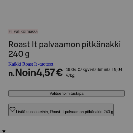
Ei valikoimassa
Roast It palvaamon pitkänakki
240 g
Kaikki Roast It -tuotteet
vertailuhinta 19,04
Noin
4,57 €
19,04 €/kg
n.
€/kg
Valitse toimitustapa
Lisää suosikkeihin, Roast It palvaamon pitkänakki 240 g