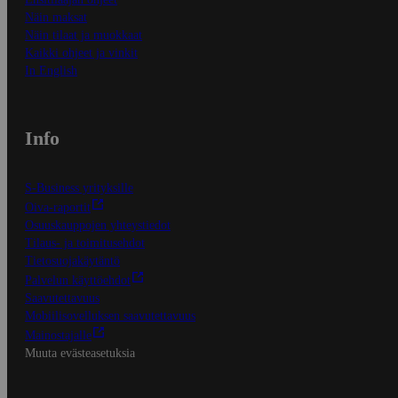
Näin maksat
Näin tilaat ja muokkaat
Kaikki ohjeet ja vinkit
In English
Info
S-Business yrityksille
Oiva-raportit
Osuuskauppojen yhteystiedot
Tilaus- ja toimitusehdot
Tietosuojakäytäntö
Palvelun käyttöehdot
Saavutettavuus
Mobiilisovelluksen saavutettavuus
Mainostajalle
Muuta evästeasetuksia