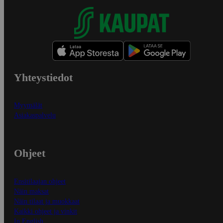
Yhteystiedot
Myymälät
Asiakaspalvelu
Ohjeet
Ensitilaajan ohjeet
Näin maksat
Näin tilaat ja muokkaat
Kaikki ohjeet ja vinkit
In English