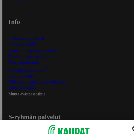
Info
S-Business yrityksille
Oiva-raportit
Osuuskauppojen yhteystiedot
Tilaus- ja toimitusehdot
Tietosuojakäytäntö
Palvelun käyttöehdot
Saavutettavuus
Mobiilisovelluksen saavutettavuus
Mainostajalle
Muuta evästeasetuksia
S-ryhmän palvelut