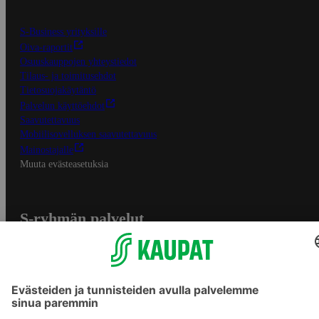
S-Business yrityksille
Oiva-raportit
Osuuskauppojen yhteystiedot
Tilaus- ja toimitusehdot
Tietosuojakäytäntö
Palvelun käyttöehdot
Saavutettavuus
Mobiilisovelluksen saavutettavuus
Mainostajalle
Muuta evästeasetuksia
S-ryhmän palvelut
S-ryhmä
Asiakasomistajuus
Yhteishyvä Ruoka -sovellus
S-ostoslista -sovellus