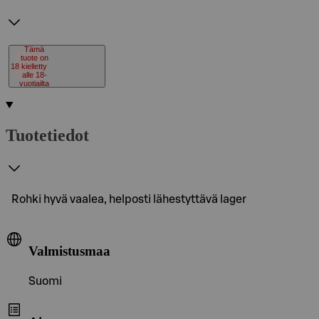
Tämä
tuote on
18
kielletty
alle 18-
vuotiailta
Tuotetiedot
Rohki hyvä vaalea, helposti lähestyttävä lager
Valmistusmaa
Suomi