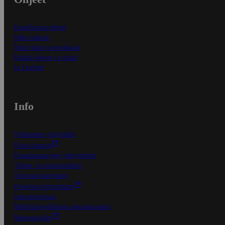
Ensitilaajan ohjeet
Näin maksat
Näin tilaat ja muokkaat
Kaikki ohjeet ja vinkit
In English
Info
S-Business yrityksille
Oiva-raportit
Osuuskauppojen yhteystiedot
Tilaus- ja toimitusehdot
Tietosuojakäytäntö
Palvelun käyttöehdot
Saavutettavuus
Mobiilisovelluksen saavutettavuus
Mainostajalle