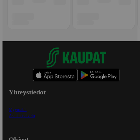
Yhteystiedot
Myymälät
Asiakaspalvelu
Ohjeet