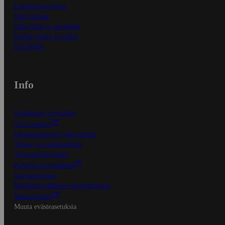
Ensitilaajan ohjeet
Näin maksat
Näin tilaat ja muokkaat
Kaikki ohjeet ja vinkit
In English
Info
S-Business yrityksille
Oiva-raportit
Osuuskauppojen yhteystiedot
Tilaus- ja toimitusehdot
Tietosuojakäytäntö
Palvelun käyttöehdot
Saavutettavuus
Mobiilisovelluksen saavutettavuus
Mainostajalle
Muuta evästeasetuksia