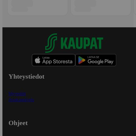
Yhteystiedot
Myymälät
Asiakaspalvelu
Ohjeet