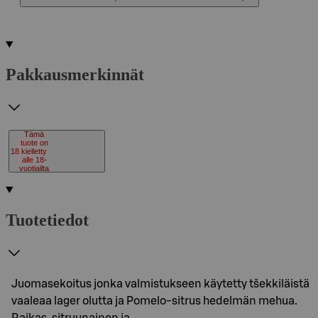
Pakkausmerkinnät
Tämä
tuote on
18
kielletty
alle 18-
vuotiailta
Tuotetiedot
Juomasekoitus jonka valmistukseen käytetty tšekkiläistä
vaaleaa lager olutta ja Pomelo-sitrus hedelmän mehua.
Raikas, sitruunainen ja…