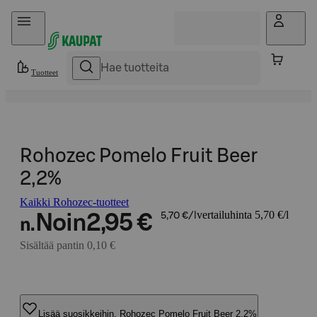
Hyppää sisältöön
Tuotteet
Rohozec Pomelo Fruit Beer
2,2%
Kaikki Rohozec-tuotteet
vertailuhinta 5,70 €/l
Noin
2,95 €
5,70 €/l
n.
Sisältää pantin 0,10 €
Lisää suosikkeihin, Rohozec Pomelo Fruit Beer 2,2%