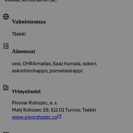
Valmistusmaa
Tšekki
Ainesosat
vesi, OHRAmallas, Saaz humala, sokeri,
askorbiinihappo, pomelosiirappi
Yhteystiedot
Pivovar Rohozec, a. s.
Malý Rohozec 29, 511 01 Turnov, Tsekki
www.pivorohozec.cz