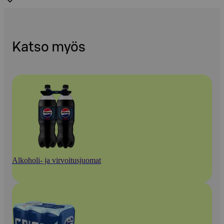
Katso myös
Alkoholi- ja virvoitusjuomat