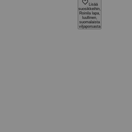
Lisää
suosikkeihin,
Roinila lapa,
luullinen,
suomalaista
viljaporsasta