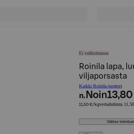
Ei valikoimassa
Roinila lapa, l
viljaporsasta
Kaikki Roinila-tuotteet
Noin
13,80
n.
vertailuhinta 11,5
11,50 €/kg
Valitse toimitu