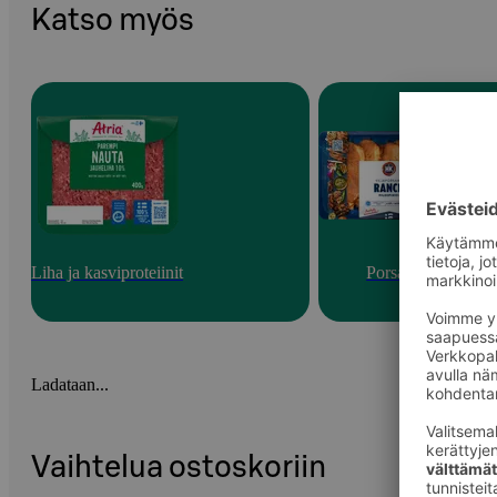
Katso myös
Liha ja kasviproteiinit
Porsas
Ladataan...
Vaihtelua ostoskoriin