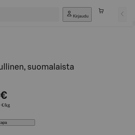
Kirjaudu
uullinen, suomalaista
 €
0 €/kg
stapa