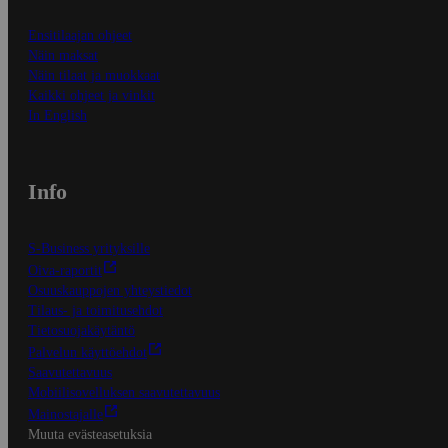
Ensitilaajan ohjeet
Näin maksat
Näin tilaat ja muokkaat
Kaikki ohjeet ja vinkit
In English
Info
S-Business yrityksille
Oiva-raportit
Osuuskauppojen yhteystiedot
Tilaus- ja toimitusehdot
Tietosuojakäytäntö
Palvelun käyttöehdot
Saavutettavuus
Mobiilisovelluksen saavutettavuus
Mainostajalle
Muuta evästeasetuksia