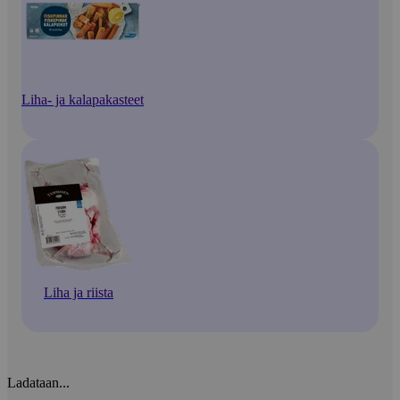
Liha- ja kalapakasteet
Liha ja riista
Ladataan...