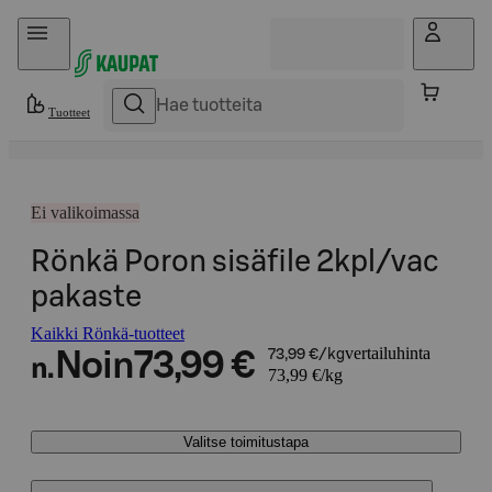
Hyppää sisältöön
Tuotteet
Ei valikoimassa
Rönkä Poron sisäfile 2kpl/vac
pakaste
Kaikki Rönkä-tuotteet
vertailuhinta
Noin
73,99 €
73,99 €/kg
n.
73,99 €/kg
Valitse toimitustapa