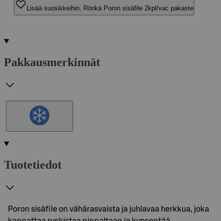
Lisää suosikkeihin, Rönkä Poron sisäfile 2kpl/vac pakaste
Pakkausmerkinnät
Tuotetiedot
Poron sisäfile on vähärasvaista ja juhlavaa herkkua, joka
kannattaa ruskistaa pinnaltaan ja kypsentää