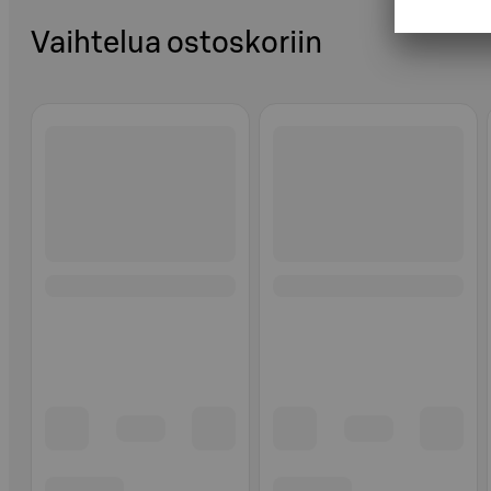
Vaihtelua ostoskoriin
Ohita listaus