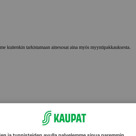
lemme kuitenkin tarkistamaan ainesosat aina myös myyntipakkauksesta.