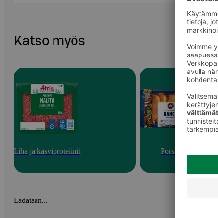
Katso myös
Liha ja kasviproteiinit
Porsas
Ladataan...