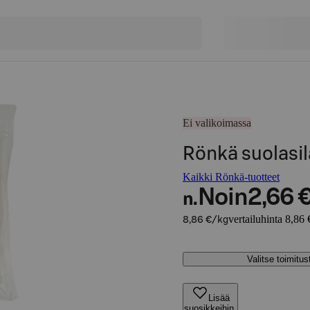
Ei valikoimassa
Rönkä suolasi
Kaikki Rönkä-tuotteet
Noin
2,66 
n.
vertailuhinta 8,86 
8,86 €/kg
Valitse toimitu
Lisää
suosikkeihin,