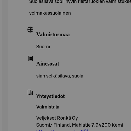
Suolasilava sopii hyvin riistaruokien valmistuks
voimakassuolainen
Valmistusmaa
Suomi
Ainesosat
sian selkäsilava, suola
Yhteystiedot
Valmistaja
Veljekset Rönkä Oy
Suomi/ Finland, Mahlatie 7, 94200 Kemi