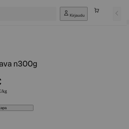
Kirjaudu
lava n300g
€
€/kg
stapa