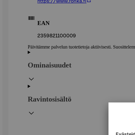
https://www.ronka.fi
EAN
2359821100009
Päivitämme palvelun tuotetietoja aktiivisesti. Suositte
Ominaisuudet
Ravintosisältö