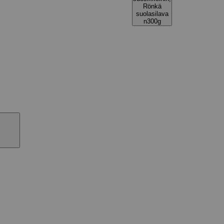
Rönkä
suolasilava
n300g