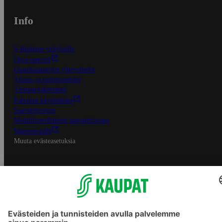
Info
S-Business yrityksille
Oiva-raportit
Osuuskauppojen yhteystiedot
Tilaus- ja toimitusehdot
Tietosuojakäytäntö
Palvelun käyttöehdot
Saavutettavuus
Mobiilisovelluksen saavutettavuus
Mainostajalle
Muuta evästeasetuksia
S-ryhmän palvelut
S-ryhmä
Asiakasomistajuus