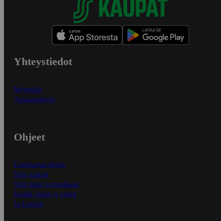
Yhteystiedot
Myymälät
Asiakaspalvelu
Ohjeet
Ensitilaajan ohjeet
Näin maksat
Näin tilaat ja muokkaat
Kaikki ohjeet ja vinkit
In English