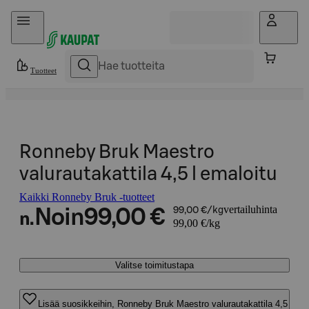
Hyppää sisältöön
Tuotteet
Ronneby Bruk Maestro
valurautakattila 4,5 l emaloitu
Kaikki Ronneby Bruk -tuotteet
vertailuhinta
Noin
99,00 €
99,00 €/kg
n.
99,00 €/kg
Valitse toimitustapa
Lisää suosikkeihin, Ronneby Bruk Maestro valurautakattila 4,5