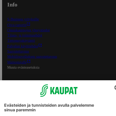
Info
S-Business yrityksille
Oiva-raportit
Osuuskauppojen yhteystiedot
Tilaus- ja toimitusehdot
Tietosuojakäytäntö
Palvelun käyttöehdot
Saavutettavuus
Mobiilisovelluksen saavutettavuus
Mainostajalle
Muuta evästeasetuksia
S-ryhmän palvelut
S-ryhmä
Asiakasomistajuus
Yhteishyvä Ruoka -sovellus