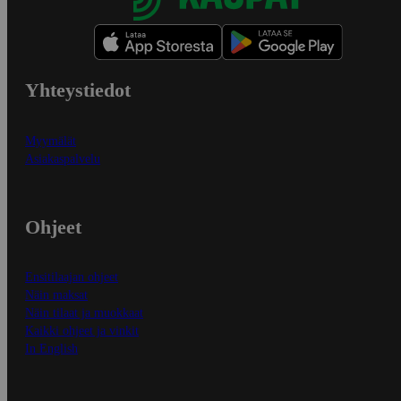
Yhteystiedot
Myymälät
Asiakaspalvelu
Ohjeet
Ensitilaajan ohjeet
Näin maksat
Näin tilaat ja muokkaat
Kaikki ohjeet ja vinkit
In English