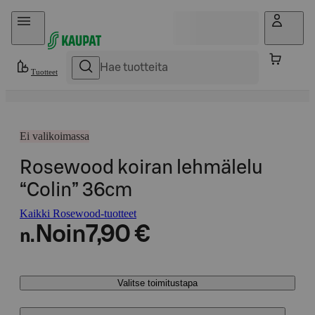
Hyppää sisältöön
Tuotteet
Ei valikoimassa
Rosewood koiran lehmälelu
“Colin” 36cm
Kaikki Rosewood-tuotteet
Noin
7,90 €
n.
Valitse toimitustapa