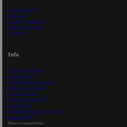
Ensitilaajan ohjeet
Näin maksat
Näin tilaat ja muokkaat
Kaikki ohjeet ja vinkit
In English
Info
S-Business yrityksille
Oiva-raportit
Osuuskauppojen yhteystiedot
Tilaus- ja toimitusehdot
Tietosuojakäytäntö
Palvelun käyttöehdot
Saavutettavuus
Mobiilisovelluksen saavutettavuus
Mainostajalle
Muuta evästeasetuksia