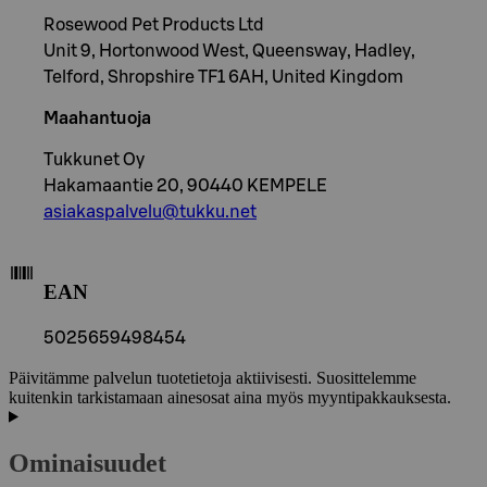
Rosewood Pet Products Ltd
Unit 9, Hortonwood West, Queensway, Hadley,
Telford, Shropshire TF1 6AH, United Kingdom
Maahantuoja
Tukkunet Oy
Hakamaantie 20, 90440 KEMPELE
asiakaspalvelu@tukku.net
EAN
5025659498454
Päivitämme palvelun tuotetietoja aktiivisesti. Suosittelemme
kuitenkin tarkistamaan ainesosat aina myös myyntipakkauksesta.
Ominaisuudet