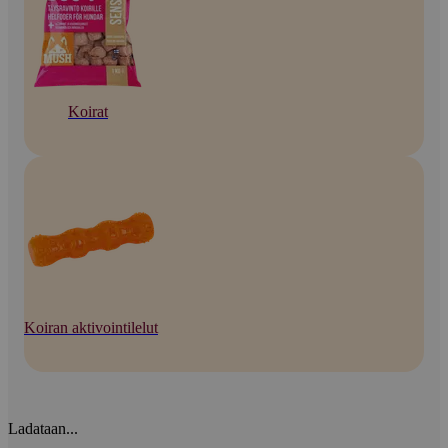
Koirat
Koiran aktivointilelut
Ladataan...