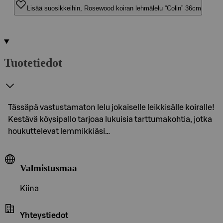
Lisää suosikkeihin, Rosewood koiran lehmälelu “Colin” 36cm
Tuotetiedot
Tässäpä vastustamaton lelu jokaiselle leikkisälle koiralle!
Kestävä köysipallo tarjoaa lukuisia tarttumakohtia, jotka
houkuttelevat lemmikkiäsi…
Valmistusmaa
Kiina
Yhteystiedot