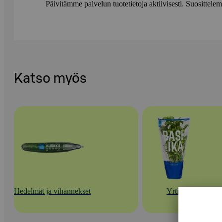
Päivitämme palvelun tuotetietoja aktiivisesti. Suositte
Katso myös
Hedelmät ja vihannekset
Yrtit