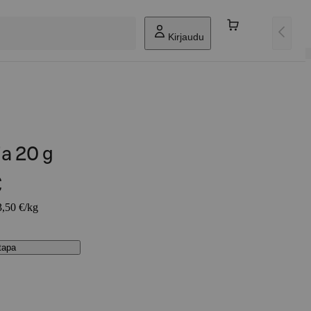
Kirjaudu
ia 20 g
€
3,50 €/kg
stapa