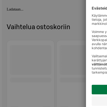
Ladataan...
Vaihtelua ostoskoriin
Ohita listaus