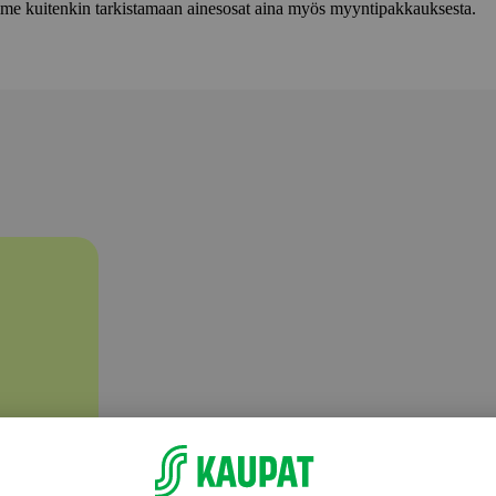
lemme kuitenkin tarkistamaan ainesosat aina myös myyntipakkauksesta.