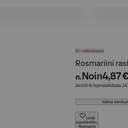
Ei valikoimassa
Rosmariini ras
Noin
4,87 
n.
vertailuhinta 24
243,50 €/kg
Valitse toimitu
Lisää
suosikkeihin,
Rosmariini