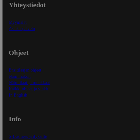
Yhteystiedot
Myymälät
Asiakaspalvelu
Ohjeet
Ensitilaajan ohjeet
Näin maksat
Näin tilaat ja muokkaat
Kaikki ohjeet ja vinkit
In English
Info
S-Business yrityksille