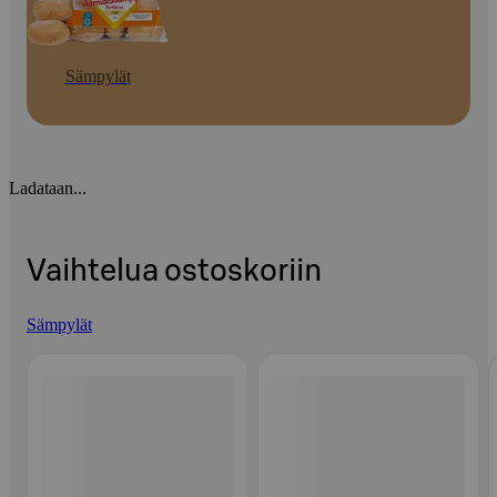
Sämpylät
Ladataan...
Vaihtelua ostoskoriin
Sämpylät
Ohita listaus