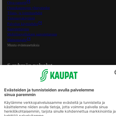
Oiva-raportit
Osuuskauppojen yhteystiedot
Tilaus- ja toimitusehdot
Tietosuojakäytäntö
Palvelun käyttöehdot
Saavutettavuus
Mobiilisovelluksen saavutettavuus
Mainostajalle
Muuta evästeasetuksia
S-ryhmän palvelut
S-ryhmä
Asiakasomistajuus
Yhteishyvä Ruoka -sovellus
S-ostoslista -sovellus
Prisma.fi
Sokos.fi
S-Pankki