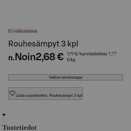
Ei valikoimassa
Rouhesämpyt 3 kpl
vertailuhinta 7,77
Noin
2,68 €
7,77 €/kg
n.
€/kg
Valitse toimitustapa
Lisää suosikkeihin, Rouhesämpyt 3 kpl
Tuotetiedot