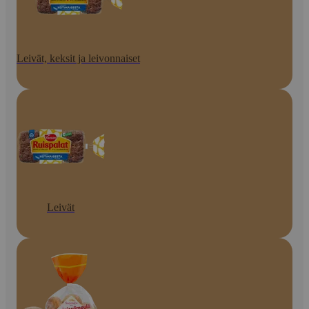
Leivät, keksit ja leivonnaiset
Leivät