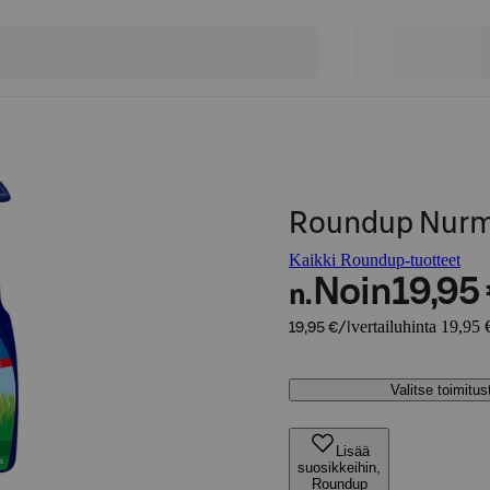
Roundup Nurmi
Kaikki Roundup-tuotteet
Noin
19,95
n.
vertailuhinta 19,95 €
19,95 €/l
Valitse toimitu
Lisää
suosikkeihin,
Roundup