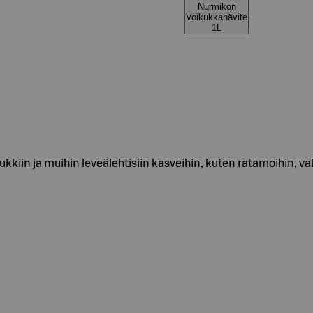
Nurmikon
Voikukkahävite
1L
in ja muihin leveälehtisiin kasveihin, kuten ratamoihin, val