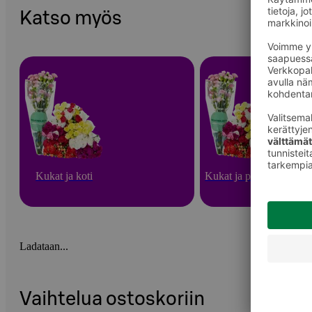
Katso myös
Kukat ja koti
Kukat ja puutarha
Ladataan...
Vaihtelua ostoskoriin