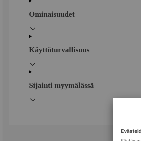
Ominaisuudet
Käyttöturvallisuus
Sijainti myymälässä