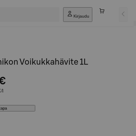
Kirjaudu
kon Voikukkahävite 1L
 €
/l
stapa