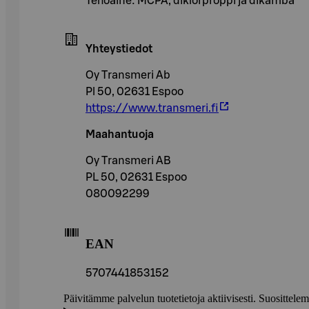
Tehoaine: MCPA, diklorproppi ja dikamba
Yhteystiedot
Oy Transmeri Ab
Pl 50, 02631 Espoo
https://www.transmeri.fi
Maahantuoja
Oy Transmeri AB
PL 50, 02631 Espoo
080092299
EAN
5707441853152
Päivitämme palvelun tuotetietoja aktiivisesti. Suositte