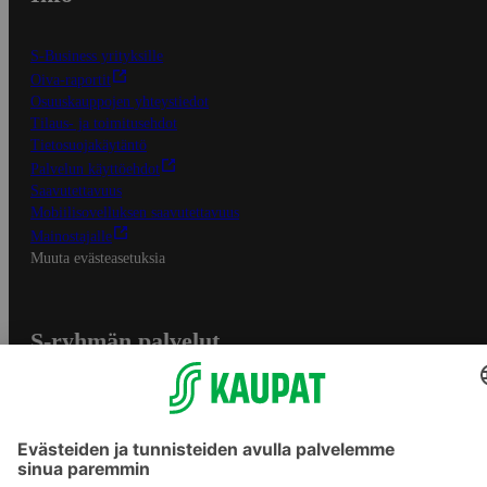
S-Business yrityksille
Oiva-raportit
Osuuskauppojen yhteystiedot
Tilaus- ja toimitusehdot
Tietosuojakäytäntö
Palvelun käyttöehdot
Saavutettavuus
Mobiilisovelluksen saavutettavuus
Mainostajalle
Muuta evästeasetuksia
S-ryhmän palvelut
S-ryhmä
Asiakasomistajuus
Yhteishyvä Ruoka -sovellus
S-ostoslista -sovellus