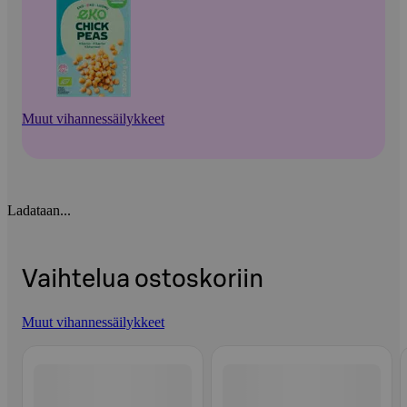
Muut vihannessäilykkeet
Ladataan...
Vaihtelua ostoskoriin
Muut vihannessäilykkeet
Ohita listaus