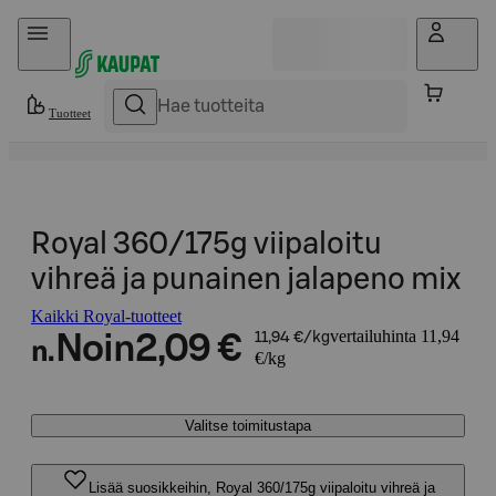
Hyppää sisältöön
Tuotteet
Royal 360/175g viipaloitu
vihreä ja punainen jalapeno mix
Kaikki Royal-tuotteet
vertailuhinta 11,94
Noin
2,09 €
11,94 €/kg
n.
€/kg
Valitse toimitustapa
Lisää suosikkeihin, Royal 360/175g viipaloitu vihreä ja