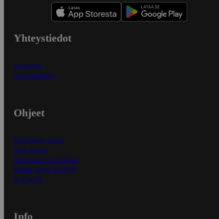
Yhteystiedot
Myymälät
Asiakaspalvelu
Ohjeet
Ensitilaajan ohjeet
Näin maksat
Näin tilaat ja muokkaat
Kaikki ohjeet ja vinkit
In English
Info