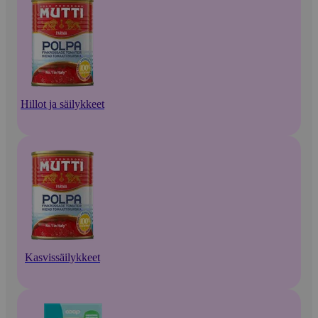
Hillot ja säilykkeet
Kasvissäilykkeet