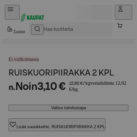
Hyppää sisältöön
Tuotteet
Ei valikoimassa
RUISKUORIPIIRAKKA 2 KPL
vertailuhinta 12,92
Noin
3,10 €
12,92 €/kg
n.
€/kg
Valitse toimitustapa
Lisää suosikkeihin, RUISKUORIPIIRAKKA 2 KPL