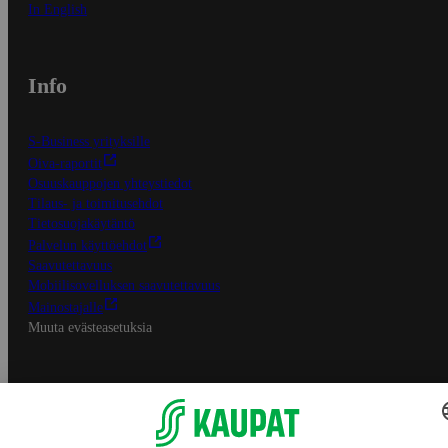
In English
Info
S-Business yrityksille
Oiva-raportit
Osuuskauppojen yhteystiedot
Tilaus- ja toimitusehdot
Tietosuojakäytäntö
Palvelun käyttöehdot
Saavutettavuus
Mobiilisovelluksen saavutettavuus
Mainostajalle
Muuta evästeasetuksia
S-ryhmän palvelut