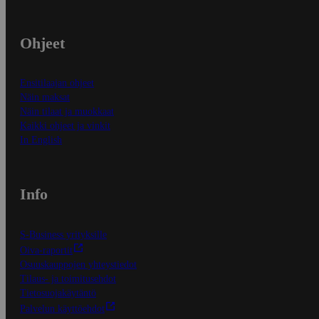
Ohjeet
Ensitilaajan ohjeet
Näin maksat
Näin tilaat ja muokkaat
Kaikki ohjeet ja vinkit
In English
Info
S-Business yrityksille
Oiva-raportit
Osuuskauppojen yhteystiedot
Tilaus- ja toimitusehdot
Tietosuojakäytäntö
Palvelun käyttöehdot