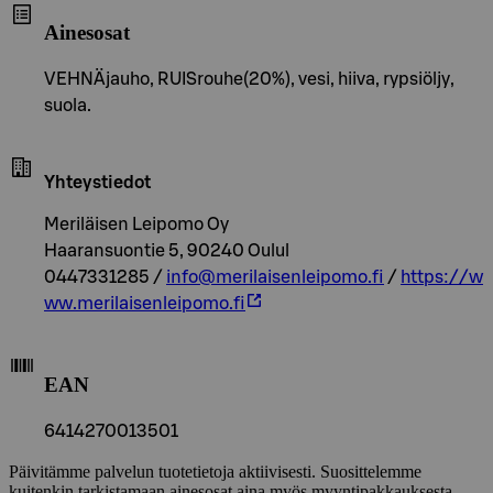
Ainesosat
VEHNÄjauho, RUISrouhe(20%), vesi, hiiva, rypsiöljy,
suola.
Yhteystiedot
Meriläisen Leipomo Oy
Haaransuontie 5, 90240 Oulul
0447331285 /
info@merilaisenleipomo.fi
/
https://w
ww.merilaisenleipomo.fi
EAN
6414270013501
Päivitämme palvelun tuotetietoja aktiivisesti. Suosittelemme
kuitenkin tarkistamaan ainesosat aina myös myyntipakkauksesta.