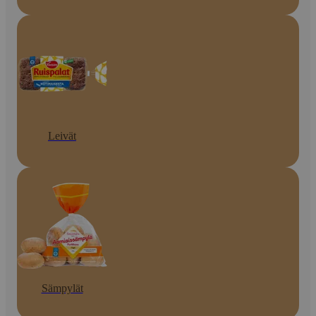
Leivät
Sämpylät