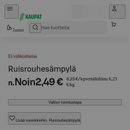
Hyppää sisältöön
Tuotteet
Ei valikoimassa
Ruisrouhesämpylä
vertailuhinta 6,23
Noin
2,49 €
6,23 €/kg
n.
€/kg
Valitse toimitustapa
Lisää suosikkeihin, Ruisrouhesämpylä