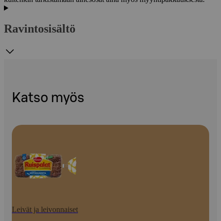
Ravintosisältö
Katso myös
Leivät ja leivonnaiset