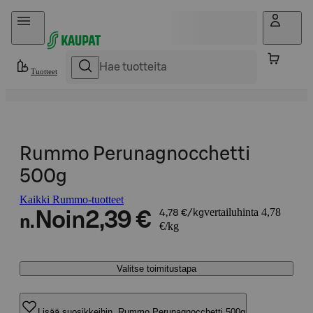
Hyppää sisältöön
Tuotteet
Rummo Perunagnocchetti
500g
Kaikki Rummo-tuotteet
vertailuhinta 4,78
Noin
2,39 €
4,78 €/kg
n.
€/kg
Valitse toimitustapa
Lisää suosikkeihin, Rummo Perunagnocchetti 500g