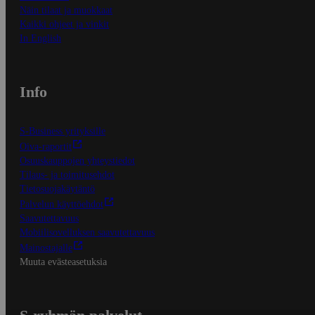
Näin tilaat ja muokkaat
Kaikki ohjeet ja vinkit
In English
Info
S-Business yrityksille
Oiva-raportit
Osuuskauppojen yhteystiedot
Tilaus- ja toimitusehdot
Tietosuojakäytäntö
Palvelun käyttöehdot
Saavutettavuus
Mobiilisovelluksen saavutettavuus
Mainostajalle
Muuta evästeasetuksia