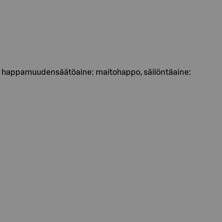
uola, happamuudensäätöaine: maitohappo, säilöntäaine: