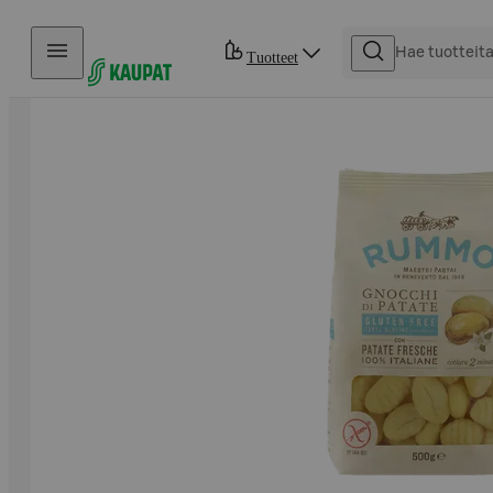
Hyppää sisältöön
Tuotteet