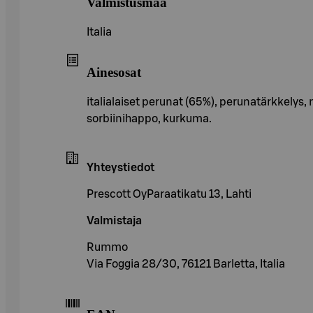
Valmistusmaa
Italia
Ainesosat
italialaiset perunat (65%), perunatärkkelys,
sorbiinihappo, kurkuma.
Yhteystiedot
Prescott OyParaatikatu 13, Lahti
Valmistaja
Rummo
Via Foggia 28/30, 76121 Barletta, Italia