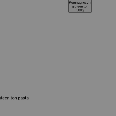
Perunagnocchi
gluteeniton
500g
uteeniton pasta