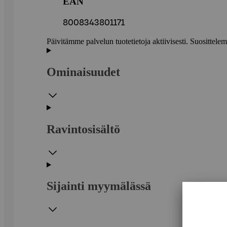
EAN
8008343801171
Päivitämme palvelun tuotetietoja aktiivisesti. Suositte
Ominaisuudet
Ravintosisältö
Sijainti myymälässä