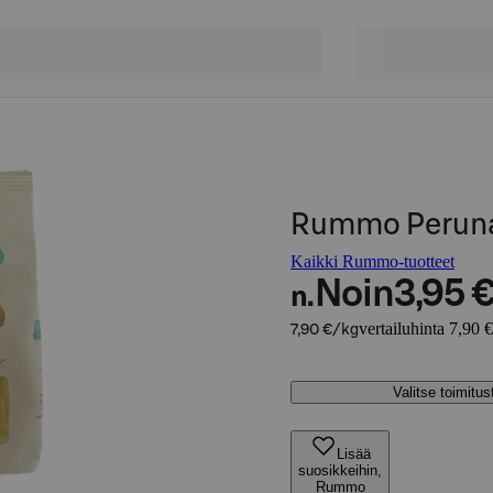
Rummo Peruna
Kaikki Rummo-tuotteet
Noin
3,95 
n.
vertailuhinta 7,90 
7,90 €/kg
Valitse toimitu
Lisää
suosikkeihin,
Rummo