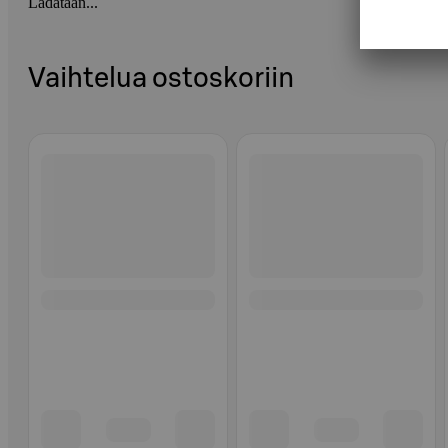
Ladataan...
Vaihtelua ostoskoriin
Ohita listaus