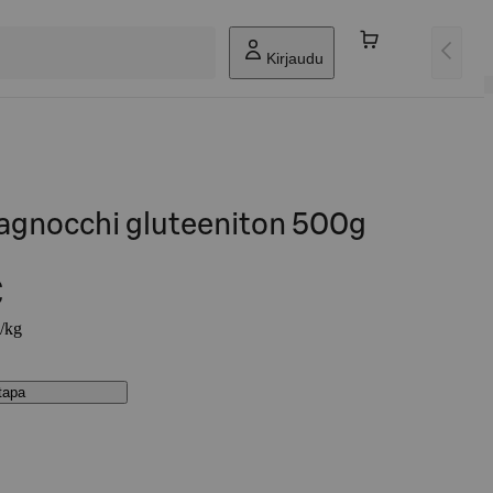
Kirjaudu
gnocchi gluteeniton 500g
€
€/kg
stapa