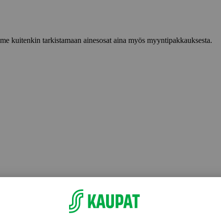
lemme kuitenkin tarkistamaan ainesosat aina myös myyntipakkauksesta.