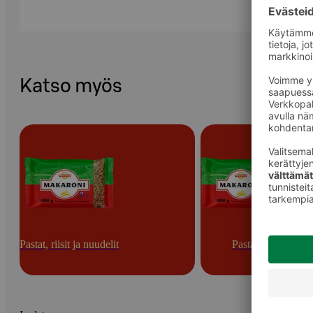
Katso myös
Pastat, riisit ja nuudelit
Pastat