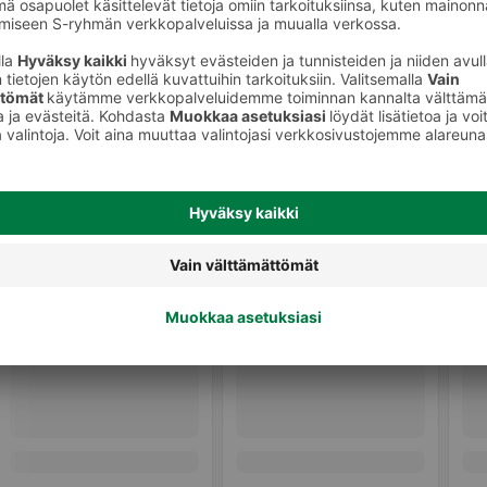
a hunaja
Hunajat