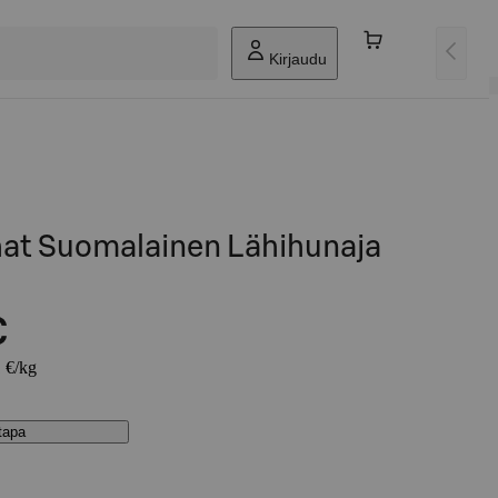
Kirjaudu
at Suomalainen Lähihunaja
€
1 €/kg
stapa