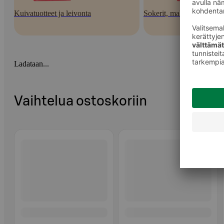
Kuivatuotteet ja leivonta
Sokerit, makeutusaineet j
Ladataan...
Vaihtelua ostoskoriin
Ohita listaus