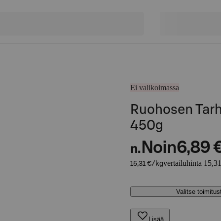
Ei valikoimassa
Ruohosen Tarh
450g
Noin
6,89 
n.
vertailuhinta 15,3
15,31 €/kg
Valitse toimitu
Lisää