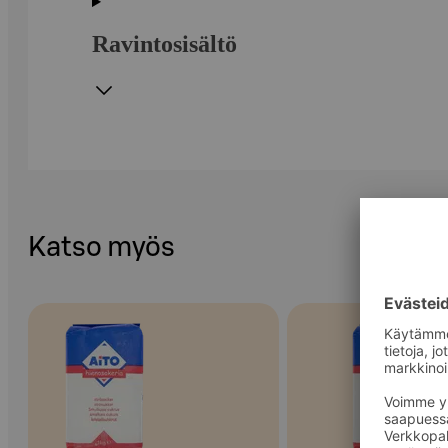
Ravintosisältö
Katso myös