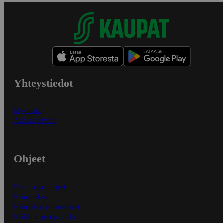
Yhteystiedot
Myymälät
Asiakaspalvelu
Ohjeet
Ensitilaajan ohjeet
Näin maksat
Näin tilaat ja muokkaat
Kaikki ohjeet ja vinkit