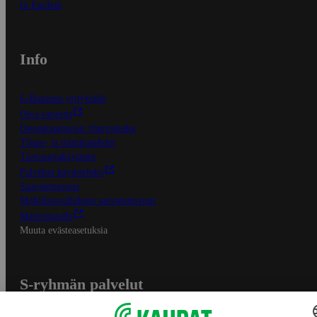
In English
Info
S-Business yrityksille
Oiva-raportit
Osuuskauppojen yhteystiedot
Tilaus- ja toimitusehdot
Tietosuojakäytäntö
Palvelun käyttöehdot
Saavutettavuus
Mobiilisovelluksen saavutettavuus
Mainostajalle
Muuta evästeasetuksia
S-ryhmän palvelut