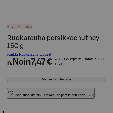
Ei valikoimassa
Ruokarauha persikkachutney
150 g
Kaikki Ruokarauha-tuotteet
vertailuhinta 49,80
Noin
7,47 €
49,80 €/kg
n.
€/kg
Valitse toimitustapa
Lisää suosikkeihin, Ruokarauha persikkachutney 150 g