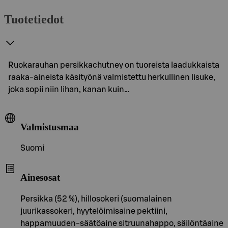
Tuotetiedot
Ruokarauhan persikkachutney on tuoreista laadukkaista
raaka-aineista käsityönä valmistettu herkullinen lisuke,
joka sopii niin lihan, kanan kuin…
Valmistusmaa
Suomi
Ainesosat
Persikka (52 %), hillosokeri (suomalainen
juurikassokeri, hyytelöimisaine pektiini,
happamuuden-säätöaine sitruunahappo, säilöntäaine