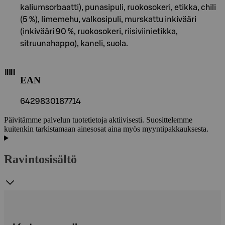
kaliumsorbaatti), punasipuli, ruokosokeri, etikka, chili
(5 %), limemehu, valkosipuli, murskattu inkivääri
(inkivääri 90 %, ruokosokeri, riisiviinietikka,
sitruunahappo), kaneli, suola.
EAN
6429830187714
Päivitämme palvelun tuotetietoja aktiivisesti. Suosittelemme
kuitenkin tarkistamaan ainesosat aina myös myyntipakkauksesta.
Ravintosisältö