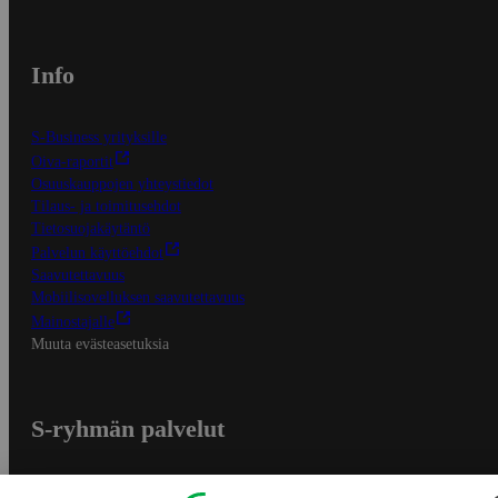
Info
S-Business yrityksille
Oiva-raportit
Osuuskauppojen yhteystiedot
Tilaus- ja toimitusehdot
Tietosuojakäytäntö
Palvelun käyttöehdot
Saavutettavuus
Mobiilisovelluksen saavutettavuus
Mainostajalle
Muuta evästeasetuksia
S-ryhmän palvelut
S-ryhmä