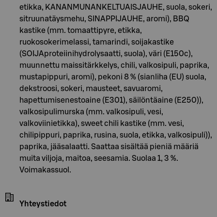
etikka, KANANMUNANKELTUAISJAUHE, suola, sokeri,
sitruunatäysmehu, SINAPPIJAUHE, aromi), BBQ
kastike (mm. tomaattipyre, etikka,
ruokosokerimelassi, tamarindi, soijakastike
(SOIJAproteiinihydrolysaatti, suola), väri (E150c),
muunnettu maissitärkkelys, chili, valkosipuli, paprika,
mustapippuri, aromi), pekoni 8 % (sianliha (EU) suola,
dekstroosi, sokeri, mausteet, savuaromi,
hapettumisenestoaine (E301), säilöntäaine (E250)),
valkosipulimurska (mm. valkosipuli, vesi,
valkoviinietikka), sweet chili kastike (mm. vesi,
chilipippuri, paprika, rusina, suola, etikka, valkosipuli)),
paprika, jääsalaatti. Saattaa sisältää pieniä määriä
muita viljoja, maitoa, seesamia. Suolaa 1, 3 %.
Voimakassuol.
Yhteystiedot