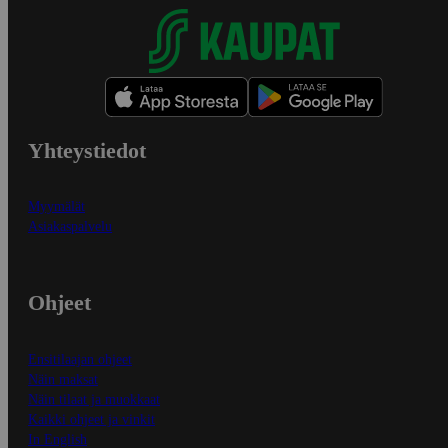
Yhteystiedot
Myymälät
Asiakaspalvelu
Ohjeet
Ensitilaajan ohjeet
Näin maksat
Näin tilaat ja muokkaat
Kaikki ohjeet ja vinkit
In English