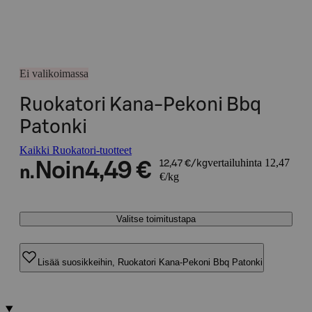
Ei valikoimassa
Ruokatori Kana-Pekoni Bbq
Patonki
Kaikki Ruokatori-tuotteet
vertailuhinta 12,47
Noin
4,49 €
12,47 €/kg
n.
€/kg
Valitse toimitustapa
Lisää suosikkeihin, Ruokatori Kana-Pekoni Bbq Patonki