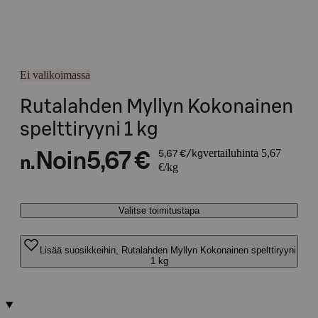
Ei valikoimassa
Rutalahden Myllyn Kokonainen
spelttiryyni 1 kg
vertailuhinta 5,67
Noin
5,67 €
5,67 €/kg
n.
€/kg
Valitse toimitustapa
Lisää suosikkeihin, Rutalahden Myllyn Kokonainen spelttiryyni
1 kg