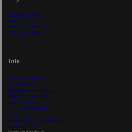
Ensitilaajan ohjeet
Näin maksat
Näin tilaat ja muokkaat
Kaikki ohjeet ja vinkit
In English
Info
S-Business yrityksille
Oiva-raportit
Osuuskauppojen yhteystiedot
Tilaus- ja toimitusehdot
Tietosuojakäytäntö
Palvelun käyttöehdot
Saavutettavuus
Mobiilisovelluksen saavutettavuus
Mainostajalle