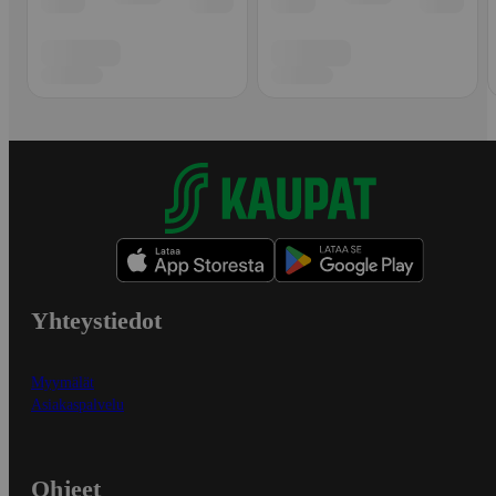
Yhteystiedot
Myymälät
Asiakaspalvelu
Ohjeet