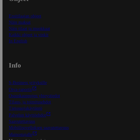
Ensitilaajan ohjeet
Näin maksat
Näin tilaat ja muokkaat
Kaikki ohjeet ja vinkit
In English
Info
S-Business yrityksille
Oiva-raportit
Osuuskauppojen yhteystiedot
Tilaus- ja toimitusehdot
Tietosuojakäytäntö
Palvelun käyttöehdot
Saavutettavuus
Mobiilisovelluksen saavutettavuus
Mainostajalle