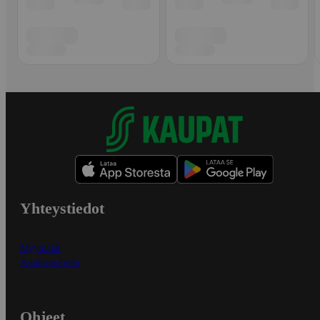
Yhteystiedot
Myymälät
Asiakaspalvelu
Ohjeet